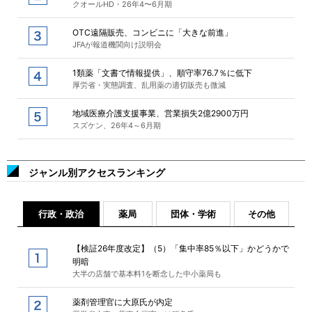
クオールHD・26年4〜6月期
OTC遠隔販売、コンビニに「大きな前進」
JFAが報道機関向け説明会
1類薬「文書で情報提供」、順守率76.7％に低下
厚労省・実態調査、乱用薬の適切販売も微減
地域医療介護支援事業、営業損失2億2900万円
スズケン、26年4～6月期
ジャンル別アクセスランキング
行政・政治
薬局
団体・学術
その他
【検証26年度改定】（5）「集中率85％以下」かどうかで
明暗
大半の店舗で基本料1を断念した中小薬局も
薬剤管理官に大原氏が内定