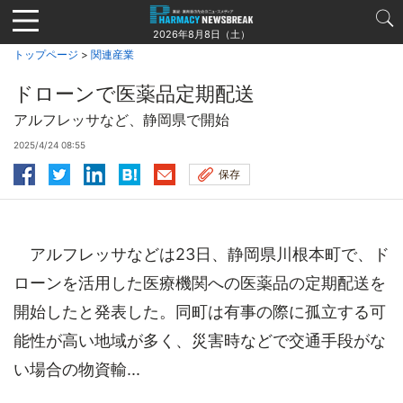
Jump
to
2026年8月8日（土）
navigation
トップページ
>
関連産業
ドローンで医薬品定期配送
アルフレッサなど、静岡県で開始
2025/4/24 08:55
保存
アルフレッサなどは23日、静岡県川根本町で、ド
ローンを活用した医療機関への医薬品の定期配送を
開始したと発表した。同町は有事の際に孤立する可
能性が高い地域が多く、災害時などで交通手段がな
い場合の物資輸...