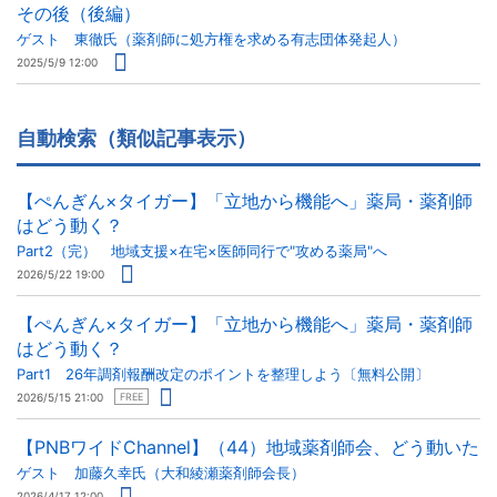
その後（後編）
ゲスト 東徹氏（薬剤師に処方権を求める有志団体発起人）
2025/5/9 12:00
自動検索（類似記事表示）
【ぺんぎん×タイガー】「立地から機能へ」薬局・薬剤師
はどう動く？
Part2（完） 地域支援×在宅×医師同行で"攻める薬局"へ
2026/5/22 19:00
【ぺんぎん×タイガー】「立地から機能へ」薬局・薬剤師
はどう動く？
Part1 26年調剤報酬改定のポイントを整理しよう〔無料公開〕
2026/5/15 21:00
FREE
【PNBワイドChannel】（44）地域薬剤師会、どう動いた
ゲスト 加藤久幸氏（大和綾瀬薬剤師会長）
2026/4/17 12:00