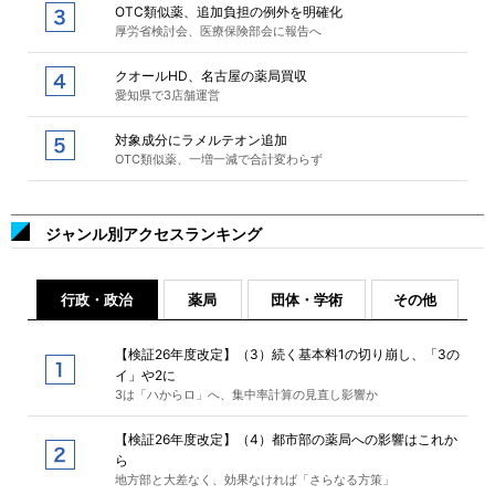
OTC類似薬、追加負担の例外を明確化
厚労省検討会、医療保険部会に報告へ
クオールHD、名古屋の薬局買収
愛知県で3店舗運営
対象成分にラメルテオン追加
OTC類似薬、一増一減で合計変わらず
ジャンル別アクセスランキング
行政・政治
薬局
団体・学術
その他
【検証26年度改定】（3）続く基本料1の切り崩し、「3の
イ」や2に
3は「ハからロ」へ、集中率計算の見直し影響か
【検証26年度改定】（4）都市部の薬局への影響はこれか
ら
地方部と大差なく、効果なければ「さらなる方策」