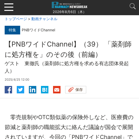
Jump
to
2026年8月6日（木）
navigation
トップページ
>
動画チャンネル
特集
PNBワイドChannel
【PNBワイドChannel】（39） 「薬剤師
に処方権を」のその後（前編）
ゲスト 東徹氏（薬剤師に処方権を求める有志団体発起
人）
2025/4/25 12:00
保存
零売規制やOTC類似薬の保険外しなど、医療費の
節減と薬剤師の職能拡大に絡んだ議論が国会で展開
されていますが、今回の「PNBワイドChannel」で