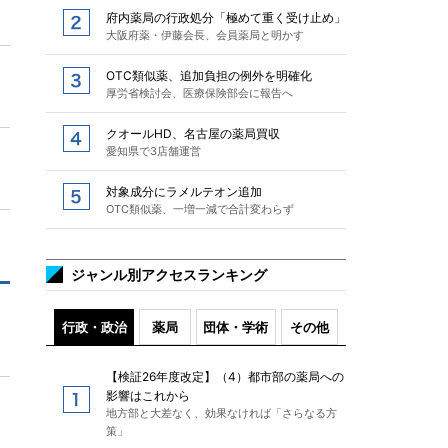
府内薬局の行政処分「極めて重く受け止め」
大阪府薬・伊藤会長、会員薬局と明かす
OTC類似薬、追加負担の例外を明確化
厚労省検討会、医療保険部会に報告へ
クオールHD、名古屋の薬局買収
愛知県で3店舗運営
対象成分にラメルテオン追加
OTC類似薬、一増一減で合計変わらず
ジャンル別アクセスランキング
行政・政治
薬局
団体・学術
その他
【検証26年度改定】（4）都市部の薬局への
影響はこれから
地方部と大差なく、効果なければ「さらなる方
策」