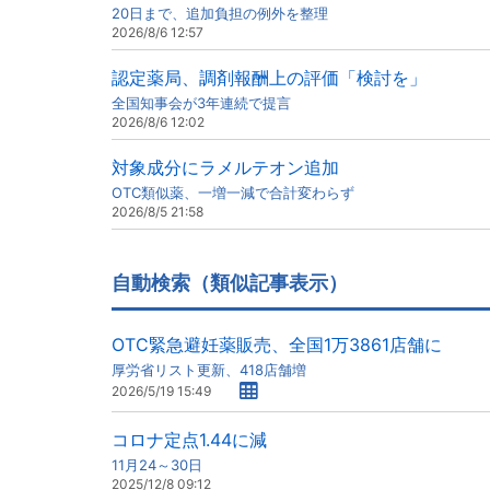
20日まで、追加負担の例外を整理
2026/8/6 12:57
認定薬局、調剤報酬上の評価「検討を」
全国知事会が3年連続で提言
2026/8/6 12:02
対象成分にラメルテオン追加
OTC類似薬、一増一減で合計変わらず
2026/8/5 21:58
自動検索（類似記事表示）
OTC緊急避妊薬販売、全国1万3861店舗に
厚労省リスト更新、418店舗増
2026/5/19 15:49
コロナ定点1.44に減
11月24～30日
2025/12/8 09:12