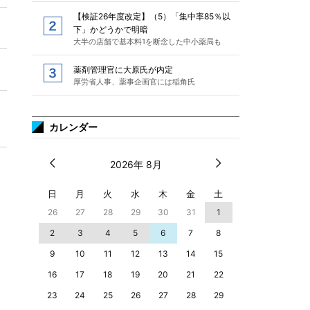
【検証26年度改定】（5）「集中率85％以
下」かどうかで明暗
大半の店舗で基本料1を断念した中小薬局も
薬剤管理官に大原氏が内定
厚労省人事、薬事企画官には稲角氏
カレンダー
2026年 8月
日
月
火
水
木
金
土
26
27
28
29
30
31
1
2
3
4
5
6
7
8
9
10
11
12
13
14
15
16
17
18
19
20
21
22
23
24
25
26
27
28
29