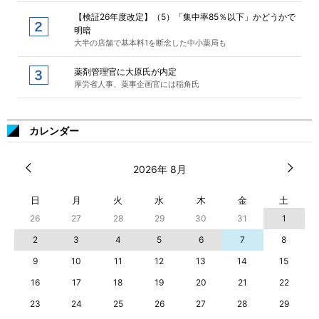
【検証26年度改定】（5）「集中率85％以下」かどうかで
明暗
大半の店舗で基本料1を断念した中小薬局も
薬剤管理官に大原氏が内定
厚労省人事、薬事企画官には稲角氏
カレンダー
2026年 8月
日
月
火
水
木
金
土
26
27
28
29
30
31
1
2
3
4
5
6
7
8
9
10
11
12
13
14
15
16
17
18
19
20
21
22
23
24
25
26
27
28
29