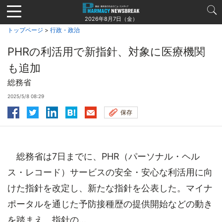
Jump
to
2026年8月7日（金）
navigation
トップページ
>
行政・政治
PHRの利活用で新指針、対象に医療機関
も追加
総務省
2025/5/8 08:29
保存
総務省は7日までに、PHR（パーソナル・ヘル
ス・レコード）サービスの安全・安心な利活用に向
けた指針を改定し、新たな指針を公表した。マイナ
ポータルを通じた予防接種歴の提供開始などの動き
を踏まえ、指針の...