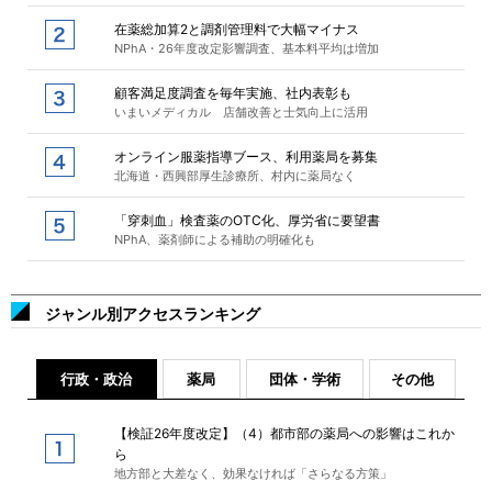
在薬総加算2と調剤管理料で大幅マイナス
NPhA・26年度改定影響調査、基本料平均は増加
顧客満足度調査を毎年実施、社内表彰も
いまいメディカル 店舗改善と士気向上に活用
オンライン服薬指導ブース、利用薬局を募集
北海道・西興部厚生診療所、村内に薬局なく
「穿刺血」検査薬のOTC化、厚労省に要望書
NPhA、薬剤師による補助の明確化も
ジャンル別アクセスランキング
行政・政治
薬局
団体・学術
その他
【検証26年度改定】（4）都市部の薬局への影響はこれか
ら
地方部と大差なく、効果なければ「さらなる方策」