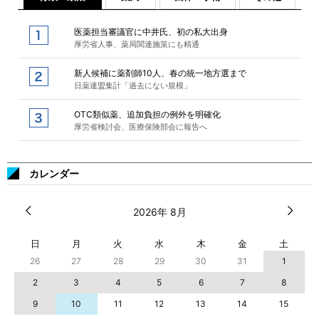
医薬担当審議官に中井氏、初の私大出身
厚労省人事、薬局関連施策にも精通
新人候補に薬剤師10人、春の統一地方選まで
日薬連盟集計「過去にない規模」
OTC類似薬、追加負担の例外を明確化
厚労省検討会、医療保険部会に報告へ
カレンダー
2026年 8月
日
月
火
水
木
金
土
26
27
28
29
30
31
1
2
3
4
5
6
7
8
9
10
11
12
13
14
15