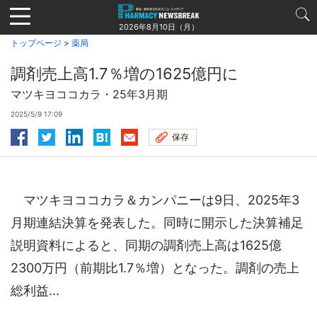
Jump
to
2026年8月10日（月）
navigation
トップページ
>
薬局
調剤売上高1.7％増の1625億円に
マツキヨココカラ・25年3月期
2025/5/9 17:09
保存
マツキヨココカラ＆カンパニーは9日、2025年3
月期連結決算を発表した。同時に開示した決算補足
説明資料によると、同期の調剤売上高は1625億
2300万円（前期比1.7％増）となった。調剤の売上
総利益...