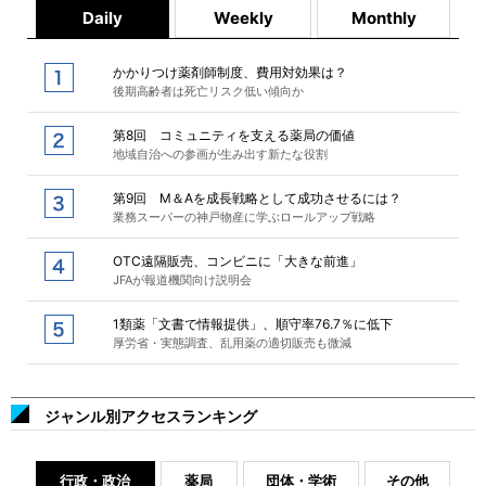
Daily
Weekly
Monthly
かかりつけ薬剤師制度、費用対効果は？
後期高齢者は死亡リスク低い傾向か
第8回 コミュニティを支える薬局の価値
地域自治への参画が生み出す新たな役割
第9回 M＆Aを成長戦略として成功させるには？
業務スーパーの神戸物産に学ぶロールアップ戦略
OTC遠隔販売、コンビニに「大きな前進」
JFAが報道機関向け説明会
1類薬「文書で情報提供」、順守率76.7％に低下
厚労省・実態調査、乱用薬の適切販売も微減
ジャンル別アクセスランキング
行政・政治
薬局
団体・学術
その他