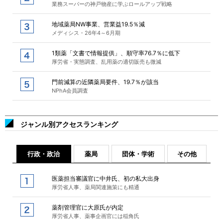
業務スーパーの神戸物産に学ぶロールアップ戦略
地域薬局NW事業、営業益19.5％減
メディシス・26年4～6月期
1類薬「文書で情報提供」、順守率76.7％に低下
厚労省・実態調査、乱用薬の適切販売も微減
門前減算の近隣薬局要件、19.7％が該当
NPhA会員調査
ジャンル別アクセスランキング
行政・政治
薬局
団体・学術
その他
医薬担当審議官に中井氏、初の私大出身
厚労省人事、薬局関連施策にも精通
薬剤管理官に大原氏が内定
厚労省人事、薬事企画官には稲角氏