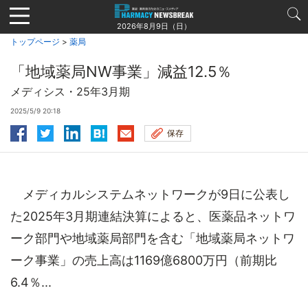
Jump
to
2026年8月9日（日）
navigation
トップページ
>
薬局
「地域薬局NW事業」減益12.5％
メディシス・25年3月期
2025/5/9 20:18
保存
メディカルシステムネットワークが9日に公表し
た2025年3月期連結決算によると、医薬品ネットワ
ーク部門や地域薬局部門を含む「地域薬局ネットワ
ーク事業」の売上高は1169億6800万円（前期比
6.4％...