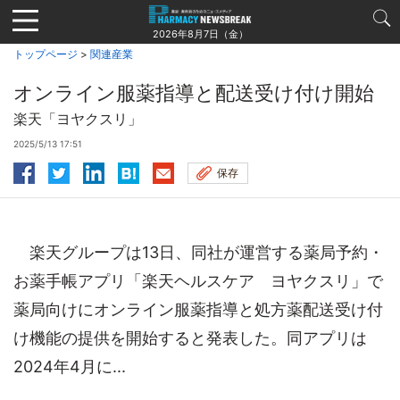
Jump
to
2026年8月7日（金）
navigation
トップページ
>
関連産業
オンライン服薬指導と配送受け付け開始
楽天「ヨヤクスリ」
2025/5/13 17:51
保存
楽天グループは13日、同社が運営する薬局予約・
お薬手帳アプリ「楽天ヘルスケア ヨヤクスリ」で
薬局向けにオンライン服薬指導と処方薬配送受け付
け機能の提供を開始すると発表した。同アプリは
2024年4月に...