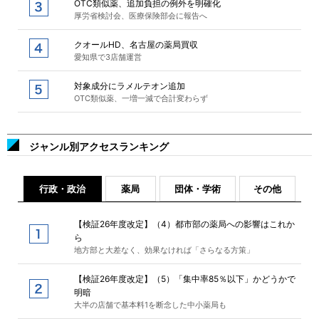
OTC類似薬、追加負担の例外を明確化
厚労省検討会、医療保険部会に報告へ
クオールHD、名古屋の薬局買収
愛知県で3店舗運営
対象成分にラメルテオン追加
OTC類似薬、一増一減で合計変わらず
ジャンル別アクセスランキング
行政・政治
薬局
団体・学術
その他
【検証26年度改定】（4）都市部の薬局への影響はこれか
ら
地方部と大差なく、効果なければ「さらなる方策」
【検証26年度改定】（5）「集中率85％以下」かどうかで
明暗
大半の店舗で基本料1を断念した中小薬局も