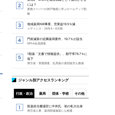
には？
業務スーパーの神戸物産に学ぶロールアップ戦
略
地域薬局NW事業、営業益19.5％減
メディシス・26年4～6月期
門前減算の近隣薬局要件、19.7％が該当
NPhA会員調査
1類薬「文書で情報提供」、順守率76.7％に
低下
厚労省・実態調査、乱用薬の適切販売も微減
ジャンル別アクセスランキング
行政・政治
薬局
団体・学術
その他
医薬担当審議官に中井氏、初の私大出身
厚労省人事、薬局関連施策にも精通