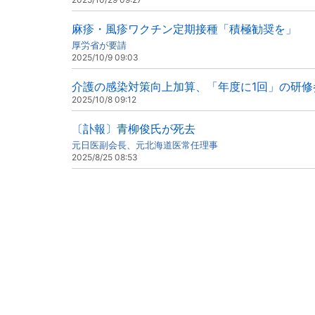
麻疹・風疹ワクチン定期接種「積極勧奨を」
厚労省が要請
2025/10/9 09:03
介護の感染対策向上加算、「年度に1回」の研修
2025/10/8 09:12
〔訃報〕青柳俊氏が死去
元日医副会長、元北海道医常任理事
2025/8/25 08:53