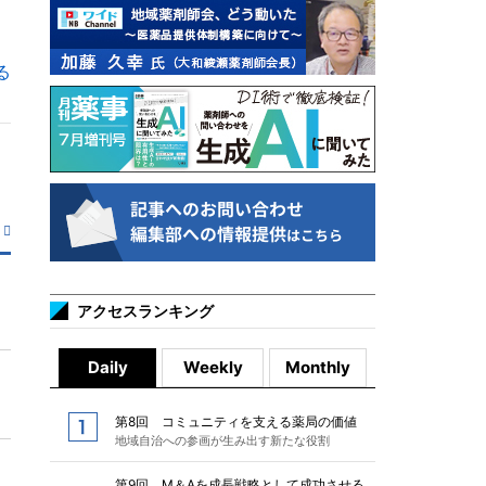
る
アクセスランキング
Daily
Weekly
Monthly
第8回 コミュニティを支える薬局の価値
地域自治への参画が生み出す新たな役割
第9回 M＆Aを成長戦略として成功させる