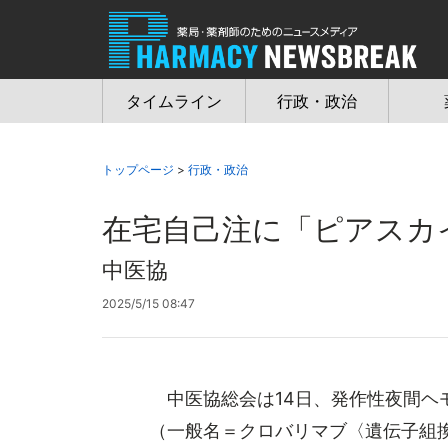
Jump
to
navigation
タイムライン
行政・政治
トップページ
>
行政・政治
在宅自己注に「ピアスカ
中医協
2025/5/15 08:47
中医協総会は14日、発作性夜間ヘモ
（一般名＝クロバリマブ〈遺伝子組