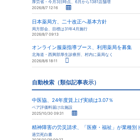
厚労省・今月3日時点、6月から1381店舗増
2026/8/7 12:16
日本薬局方、二十改正へ基本方針
局方部会、目標は31年4月施行
2026/8/7 09:13
オンライン服薬指導ブース、利用薬局を募集
北海道・西興部厚生診療所、村内に薬局なく
2026/8/6 18:11
自動検索（類似記事表示）
中医協、24年度賃上げ実績は3.07％
ベア評価料届け出施設
2025/10/30 09:31
精神障害の労災請求、「医療・福祉」が業種別
過労死白書
2025/10/29 09:27