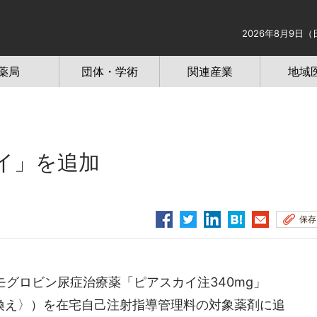
2026年8月9日（
薬局
団体・学術
関連産業
地域
イ」を追加
保存
グロビン尿症治療薬「ピアスカイ注340mg」
換え〉）を在宅自己注射指導管理料の対象薬剤に追