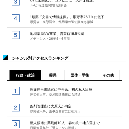
OTC遠隔販売、コンビニに「大きな前進」
JFAが報道機関向け説明会
1類薬「文書で情報提供」、順守率76.7％に低下
厚労省・実態調査、乱用薬の適切販売も微減
地域薬局NW事業、営業益19.5％減
メディシス・26年4～6月期
ジャンル別アクセスランキング
行政・政治
薬局
団体・学術
その他
医薬担当審議官に中井氏、初の私大出身
厚労省人事、薬局関連施策にも精通
薬剤管理官に大原氏が内定
厚労省人事、薬事企画官には稲角氏
新人候補に薬剤師10人、春の統一地方選まで
日薬連盟集計「過去にない規模」