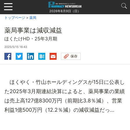
Jump
to
2026年8月9日（日）
navigation
トップページ
>
薬局
薬局事業は減収減益
ほくたけHD・25年3月期
2025/5/15 16:43
保存
ほくやく・竹山ホールディングスが15日に公表し
た2025年3月期連結決算によると、薬局事業の業績
は売上高127億8300万円（前期比3.8％減）、営業
利益1億500万円（12.2％減）の減収減益だっ...