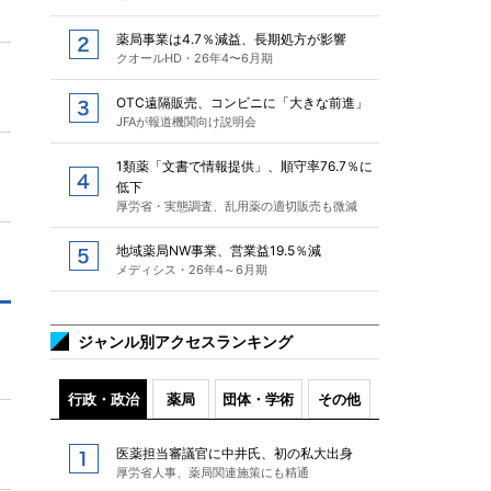
薬局事業は4.7％減益、長期処方が影響
クオールHD・26年4〜6月期
OTC遠隔販売、コンビニに「大きな前進」
JFAが報道機関向け説明会
1類薬「文書で情報提供」、順守率76.7％に
低下
厚労省・実態調査、乱用薬の適切販売も微減
地域薬局NW事業、営業益19.5％減
メディシス・26年4～6月期
ジャンル別アクセスランキング
行政・政治
薬局
団体・学術
その他
医薬担当審議官に中井氏、初の私大出身
厚労省人事、薬局関連施策にも精通