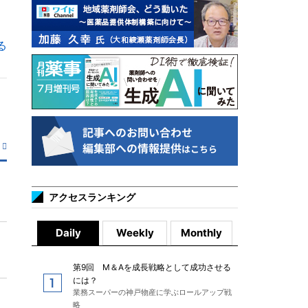
る
アクセスランキング
Daily
Weekly
Monthly
第9回 M＆Aを成長戦略として成功させる
には？
業務スーパーの神戸物産に学ぶロールアップ戦
略