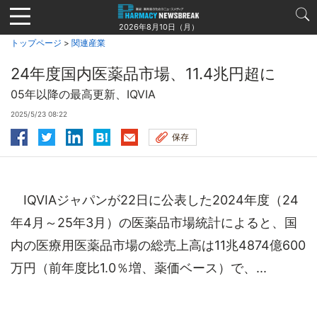
Jump
to
2026年8月10日（月）
navigation
トップページ
>
関連産業
24年度国内医薬品市場、11.4兆円超に
05年以降の最高更新、IQVIA
2025/5/23 08:22
保存
IQVIAジャパンが22日に公表した2024年度（24
年4月～25年3月）の医薬品市場統計によると、国
内の医療用医薬品市場の総売上高は11兆4874億600
万円（前年度比1.0％増、薬価ベース）で、...