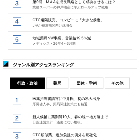
第9回 M＆Aを成長戦略として成功させるには？
業務スーパーの神戸物産に学ぶロールアップ戦略
OTC遠隔販売、コンビニに「大きな前進」
JFAが報道機関向け説明会
地域薬局NW事業、営業益19.5％減
メディシス・26年4～6月期
ジャンル別アクセスランキング
行政・政治
薬局
団体・学術
その他
医薬担当審議官に中井氏、初の私大出身
厚労省人事、薬局関連施策にも精通
新人候補に薬剤師10人、春の統一地方選まで
日薬連盟集計「過去にない規模」
OTC類似薬、追加負担の例外を明確化