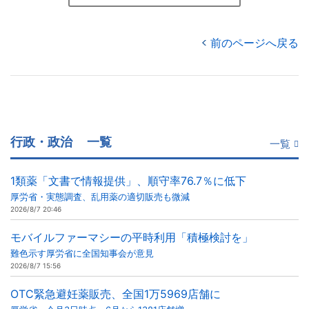
前のページへ戻る
行政・政治
一覧
一覧
1類薬「文書で情報提供」、順守率76.7％に低下
厚労省・実態調査、乱用薬の適切販売も微減
2026/8/7 20:46
モバイルファーマシーの平時利用「積極検討を」
難色示す厚労省に全国知事会が意見
2026/8/7 15:56
OTC緊急避妊薬販売、全国1万5969店舗に