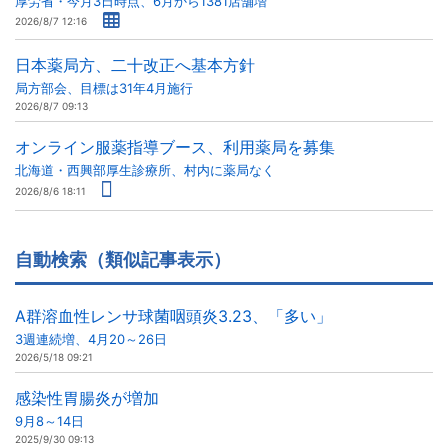
厚労省・今月3日時点、6月から1381店舗増
2026/8/7 12:16
日本薬局方、二十改正へ基本方針
局方部会、目標は31年4月施行
2026/8/7 09:13
オンライン服薬指導ブース、利用薬局を募集
北海道・西興部厚生診療所、村内に薬局なく
2026/8/6 18:11
自動検索（類似記事表示）
A群溶血性レンサ球菌咽頭炎3.23、「多い」
3週連続増、4月20～26日
2026/5/18 09:21
感染性胃腸炎が増加
9月8～14日
2025/9/30 09:13