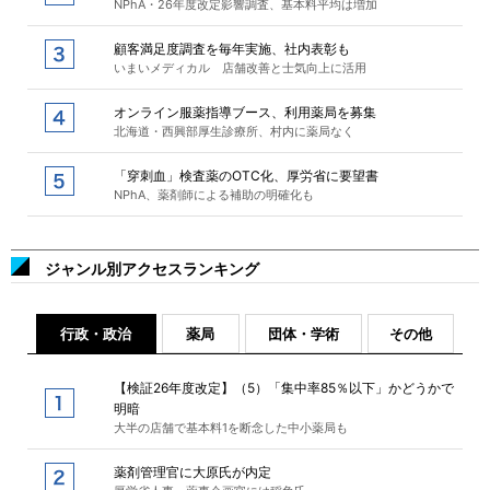
NPhA・26年度改定影響調査、基本料平均は増加
顧客満足度調査を毎年実施、社内表彰も
いまいメディカル 店舗改善と士気向上に活用
オンライン服薬指導ブース、利用薬局を募集
北海道・西興部厚生診療所、村内に薬局なく
「穿刺血」検査薬のOTC化、厚労省に要望書
NPhA、薬剤師による補助の明確化も
ジャンル別アクセスランキング
行政・政治
薬局
団体・学術
その他
【検証26年度改定】（5）「集中率85％以下」かどうかで
明暗
大半の店舗で基本料1を断念した中小薬局も
薬剤管理官に大原氏が内定