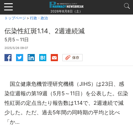
Jump
to
2026年8月8日（土）
navigation
トップページ
>
行政・政治
伝染性紅斑1.14、2週連続減
5月5～11日
2025/5/26 09:07
保存
国立健康危機管理研究機構（JIHS）は23日、感
染症週報の第19週（5月5～11日）を公表した。伝染
性紅斑の定点当たり報告数は1.14で、2週連続で減
少した。ただ、過去5年間の同時期の平均と比べ
「か...