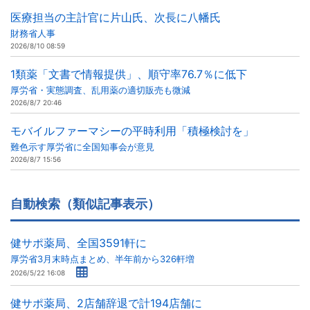
医療担当の主計官に片山氏、次長に八幡氏
財務省人事
2026/8/10 08:59
1類薬「文書で情報提供」、順守率76.7％に低下
厚労省・実態調査、乱用薬の適切販売も微減
2026/8/7 20:46
モバイルファーマシーの平時利用「積極検討を」
難色示す厚労省に全国知事会が意見
2026/8/7 15:56
自動検索（類似記事表示）
健サポ薬局、全国3591軒に
厚労省3月末時点まとめ、半年前から326軒増
2026/5/22 16:08
健サポ薬局、2店舗辞退で計194店舗に