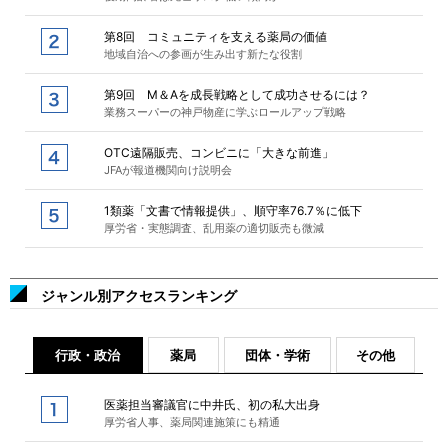
第8回 コミュニティを支える薬局の価値
地域自治への参画が生み出す新たな役割
第9回 M＆Aを成長戦略として成功させるには？
業務スーパーの神戸物産に学ぶロールアップ戦略
OTC遠隔販売、コンビニに「大きな前進」
JFAが報道機関向け説明会
1類薬「文書で情報提供」、順守率76.7％に低下
厚労省・実態調査、乱用薬の適切販売も微減
ジャンル別アクセスランキング
行政・政治
薬局
団体・学術
その他
医薬担当審議官に中井氏、初の私大出身
厚労省人事、薬局関連施策にも精通