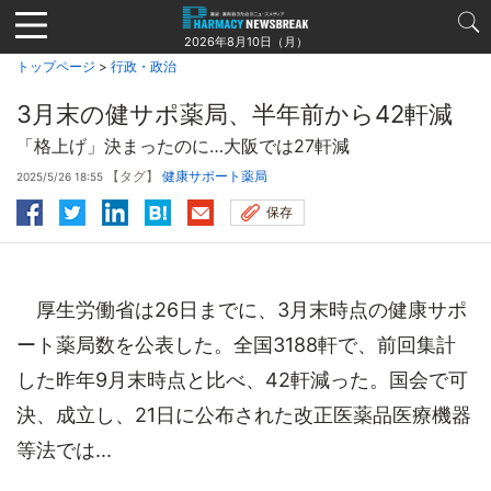
Jump
to
2026年8月10日（月）
navigation
トップページ
>
行政・政治
3月末の健サポ薬局、半年前から42軒減
「格上げ」決まったのに…大阪では27軒減
【タグ】
健康サポート薬局
2025/5/26 18:55
保存
厚生労働省は26日までに、3月末時点の健康サポ
ート薬局数を公表した。全国3188軒で、前回集計
した昨年9月末時点と比べ、42軒減った。国会で可
決、成立し、21日に公布された改正医薬品医療機器
等法では...