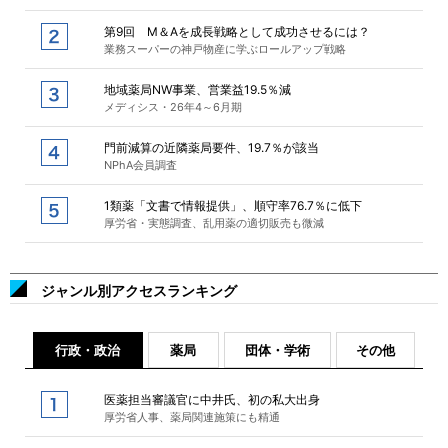
第9回 M＆Aを成長戦略として成功させるには？
業務スーパーの神戸物産に学ぶロールアップ戦略
地域薬局NW事業、営業益19.5％減
メディシス・26年4～6月期
門前減算の近隣薬局要件、19.7％が該当
NPhA会員調査
1類薬「文書で情報提供」、順守率76.7％に低下
厚労省・実態調査、乱用薬の適切販売も微減
ジャンル別アクセスランキング
行政・政治
薬局
団体・学術
その他
医薬担当審議官に中井氏、初の私大出身
厚労省人事、薬局関連施策にも精通