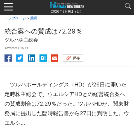
Jump
to
2026年8月9日（日）
navigation
トップページ
>
薬局
統合案への賛成は72.29％
ツルハ株主総会
2025/5/27 16:39
保存
ツルハホールディングス（HD）が26日に開いた
定時株主総会で、ウエルシアHDとの経営統合案へ
の賛成割合は72.29％だった。ツルハHDが、関東財
務局に提出した臨時報告書から27日に判明した。ウ
エルシ...