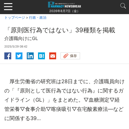
Jump
to
2026年8月7日（金）
navigation
トップページ
>
行政・政治
「原則医行為ではない」39種類を掲載
介護職向けにGL
2025/5/29 08:42
保存
厚生労働省の研究班は28日までに、介護職員向け
の「『原則として医行為ではない行為』に関するガ
イドライン（GL）」をまとめた。▽血糖測定▽経
管栄養▽食事介助▽喀痰吸引▽在宅酸素療法―など
に関係する39...