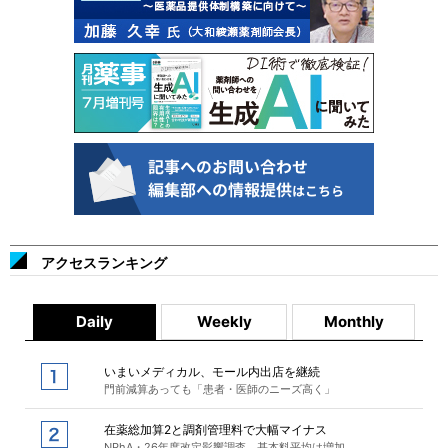
アクセスランキング
Daily
Weekly
Monthly
いまいメディカル、モール内出店を継続
門前減算あっても「患者・医師のニーズ高く」
在薬総加算2と調剤管理料で大幅マイナス
NPhA・26年度改定影響調査、基本料平均は増加