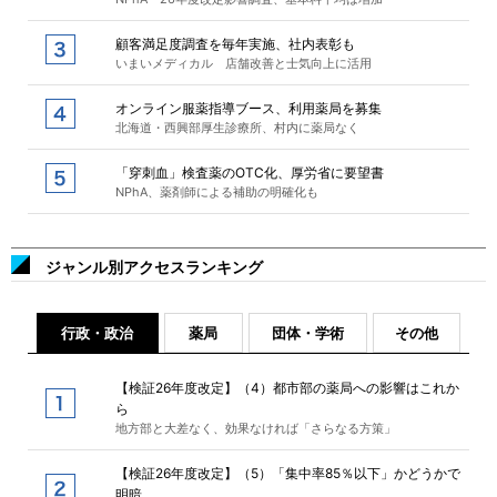
顧客満足度調査を毎年実施、社内表彰も
いまいメディカル 店舗改善と士気向上に活用
オンライン服薬指導ブース、利用薬局を募集
北海道・西興部厚生診療所、村内に薬局なく
「穿刺血」検査薬のOTC化、厚労省に要望書
NPhA、薬剤師による補助の明確化も
ジャンル別アクセスランキング
行政・政治
薬局
団体・学術
その他
【検証26年度改定】（4）都市部の薬局への影響はこれか
ら
地方部と大差なく、効果なければ「さらなる方策」
【検証26年度改定】（5）「集中率85％以下」かどうかで
明暗