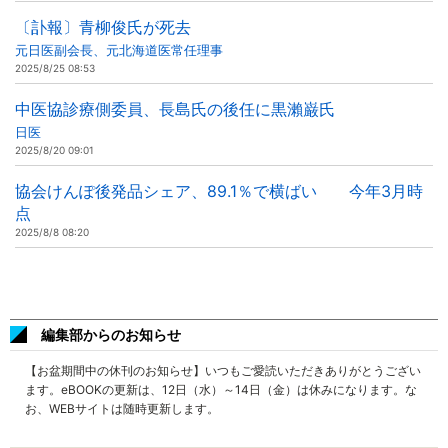
〔訃報〕青柳俊氏が死去
元日医副会長、元北海道医常任理事
2025/8/25 08:53
中医協診療側委員、長島氏の後任に黒瀨巌氏
日医
2025/8/20 09:01
協会けんぽ後発品シェア、89.1％で横ばい 今年3月時
点
2025/8/8 08:20
編集部からのお知らせ
【お盆期間中の休刊のお知らせ】いつもご愛読いただきありがとうござい
ます。eBOOKの更新は、12日（水）～14日（金）は休みになります。な
お、WEBサイトは随時更新します。