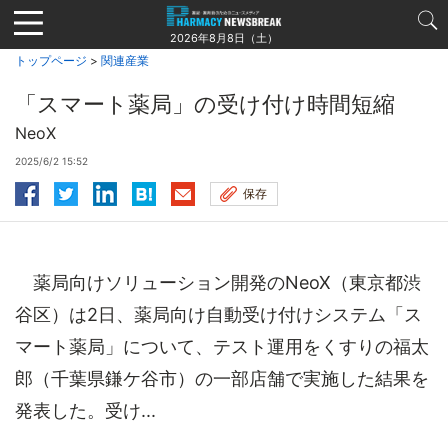
Jump
to
2026年8月8日（土）
navigation
トップページ
>
関連産業
「スマート薬局」の受け付け時間短縮
NeoX
2025/6/2 15:52
保存
薬局向けソリューション開発のNeoX（東京都渋
谷区）は2日、薬局向け自動受け付けシステム「ス
マート薬局」について、テスト運用をくすりの福太
郎（千葉県鎌ケ谷市）の一部店舗で実施した結果を
発表した。受け...