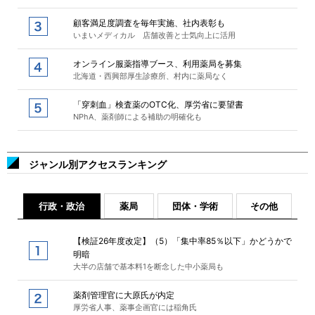
顧客満足度調査を毎年実施、社内表彰も
いまいメディカル 店舗改善と士気向上に活用
オンライン服薬指導ブース、利用薬局を募集
北海道・西興部厚生診療所、村内に薬局なく
「穿刺血」検査薬のOTC化、厚労省に要望書
NPhA、薬剤師による補助の明確化も
ジャンル別アクセスランキング
行政・政治
薬局
団体・学術
その他
【検証26年度改定】（5）「集中率85％以下」かどうかで
明暗
大半の店舗で基本料1を断念した中小薬局も
薬剤管理官に大原氏が内定
厚労省人事、薬事企画官には稲角氏