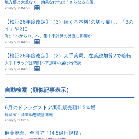
地方部と大差なく、効果なければ「さらなる方策」
2026/7/30 04:50
【検証26年度改定】（3）続く基本料1の切り崩し、「3の
イ」や2に
3は「ハからロ」へ、集中率計算の見直し影響か
2026/7/29 04:50
【検証26年度改定】（2）大手薬局、在薬総加算2で暗転
大手ドラッグは調剤ベア加算の届け出低調
2026/7/28 04:50
自動検索（類似記事表示）
6月のドラッグストア調剤販売額11.5％増
経産省・商業動態統計速報
2026/7/31 12:16
麻薬廃棄、全国で「14.5億円規模」