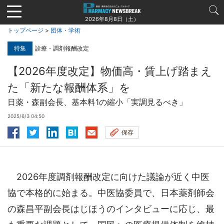
Jump
to
2026年8月8日（土）
navigation
トップページ
>
団体・学術
特集
診療・調剤報酬改定
【2026年度改定】物価高・賃上げ踏まえ
た「新たな報酬体系」を
日薬・森副会長、基本料1の縮小「実調見るべき」
2025/6/3 04:50
保存
2026年度調剤報酬改定に向けた議論が近く中医
協で本格的に始まる。中医協委員で、日本薬剤師会
の森昌平副会長はじほうのインタビューに応じ、最