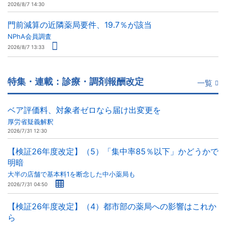
2026/8/7 14:30
門前減算の近隣薬局要件、19.7％が該当
NPhA会員調査
2026/8/7 13:33
特集・連載：診療・調剤報酬改定
一覧
ベア評価料、対象者ゼロなら届け出変更を
厚労省疑義解釈
2026/7/31 12:30
【検証26年度改定】（5）「集中率85％以下」かどうかで
明暗
大半の店舗で基本料1を断念した中小薬局も
2026/7/31 04:50
【検証26年度改定】（4）都市部の薬局への影響はこれか
ら