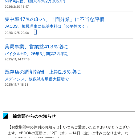
NPhA調査、1薬局平均2万3057円
2026/2/20 13:47
集中率47％の3-ハ、「面分業」に不当な評価
JACDS、規模理由に低基本料は「公平性欠く」
2025/12/5 20:00
薬局事業、営業益41.3％増に
バイタルHD、26年3月期第2四半期
2025/11/14 17:18
既存店の調剤報酬、上期2.5％増に
メディシス、枚数減も単価大幅増で
2025/11/7 18:38
編集部からのお知らせ
【お盆期間中の休刊のお知らせ】いつもご愛読いただきありがとうござい
ます。eBOOKの更新は、12日（水）～14日（金）は休みになります。な