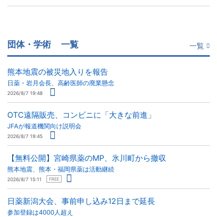
団体・学術
一覧
一覧
熊本地震の被災地入りを報告
日薬・岩月会長、高齢医師の廃業懸念
2026/8/7 19:48
OTC遠隔販売、コンビニに「大きな前進」
JFAが報道機関向け説明会
2026/8/7 19:45
【無料公開】宮崎県薬のMP、氷川町から撤収
熊本地震、熊本・福岡県薬は活動継続
2026/8/7 15:11
FREE
日薬新潟大会、事前申し込み12日まで延長
参加登録は4000人超え