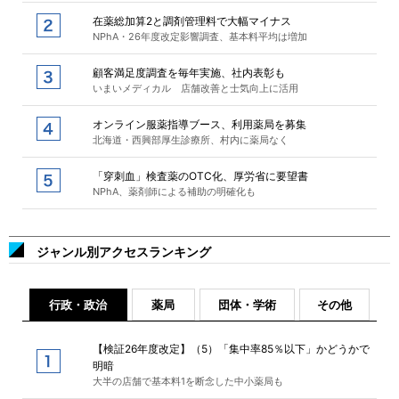
在薬総加算2と調剤管理料で大幅マイナス
NPhA・26年度改定影響調査、基本料平均は増加
顧客満足度調査を毎年実施、社内表彰も
いまいメディカル 店舗改善と士気向上に活用
オンライン服薬指導ブース、利用薬局を募集
北海道・西興部厚生診療所、村内に薬局なく
「穿刺血」検査薬のOTC化、厚労省に要望書
NPhA、薬剤師による補助の明確化も
ジャンル別アクセスランキング
行政・政治
薬局
団体・学術
その他
【検証26年度改定】（5）「集中率85％以下」かどうかで
明暗
大半の店舗で基本料1を断念した中小薬局も