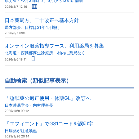
厚労省・今月3日時点、6月から1381店舗増
2026/8/7 12:16
日本薬局方、二十改正へ基本方針
局方部会、目標は31年4月施行
2026/8/7 09:13
オンライン服薬指導ブース、利用薬局を募集
北海道・西興部厚生診療所、村内に薬局なく
2026/8/6 18:11
自動検索（類似記事表示）
「睡眠薬の適正使用・休薬GL」改訂へ
日本睡眠学会・内村理事長
2025/10/8 09:12
「エフィエント」でGS1コードを誤印字
日病薬が注意喚起
2025/9/26 20:14