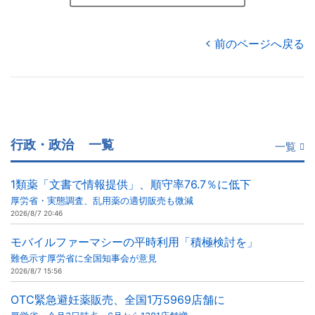
前のページへ戻る
行政・政治
一覧
一覧
1類薬「文書で情報提供」、順守率76.7％に低下
厚労省・実態調査、乱用薬の適切販売も微減
2026/8/7 20:46
モバイルファーマシーの平時利用「積極検討を」
難色示す厚労省に全国知事会が意見
2026/8/7 15:56
OTC緊急避妊薬販売、全国1万5969店舗に