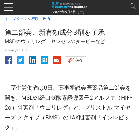
Jump
to
2026年8月8日（土）
navigation
トップページ
>
行政・政治
第二部会、新有効成分3剤を了承
MSDのウェリレグ、ヤンセンのタービーなど
2025/6/9 10:37
保存
厚生労働省は6日、薬事審議会医薬品第二部会を
開き、MSDの経口低酸素誘導因子2アルファ（HIF-
2α）阻害剤「ウェリレグ」と、ブリストル マイヤ
ーズ スクイブ（BMS）のJAK阻害剤「インレビッ
ク」...