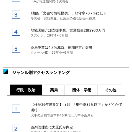
JFAが報道機関向け説明会
1類薬「文書で情報提供」、順守率76.7％に低下
厚労省・実態調査、乱用薬の適切販売も微減
地域医療介護支援事業、営業損失2億2900万円
スズケン、26年4～6月期
薬局事業は4.7％減益、長期処方が影響
クオールHD・26年4〜6月期
ジャンル別アクセスランキング
行政・政治
薬局
団体・学術
その他
【検証26年度改定】（5）「集中率85％以下」かどうかで
明暗
大半の店舗で基本料1を断念した中小薬局も
薬剤管理官に大原氏が内定