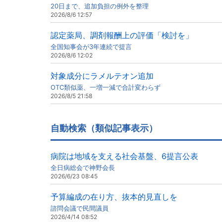
20日まで、追加負担の例外を整理
2026/8/6 12:57
認定薬局、調剤報酬上の評価「検討を」
全国知事会が3年連続で提言
2026/8/6 12:02
対象成分にラメルテオン追加
OTC類似薬、一増一減で合計変わらず
2026/8/5 21:58
自動検索（類似記事表示）
病院は地域を支える社会基盤、6提言公表
全日病総会で神野会長
2026/6/23 08:45
予算編成の在り方、抜本的見直しを
諮問会議で民間議員
2026/4/14 08:52