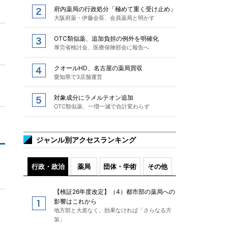
府内薬局の行政処分「極めて重く受け止め」
大阪府薬・伊藤会長、会員薬局と明かす
OTC類似薬、追加負担の例外を明確化
厚労省検討会、医療保険部会に報告へ
クオールHD、名古屋の薬局買収
愛知県で3店舗運営
対象成分にラメルテオン追加
OTC類似薬、一増一減で合計変わらず
ジャンル別アクセスランキング
行政・政治
薬局
団体・学術
その他
【検証26年度改定】（4）都市部の薬局への
影響はこれから
地方部と大差なく、効果なければ「さらなる方
策」