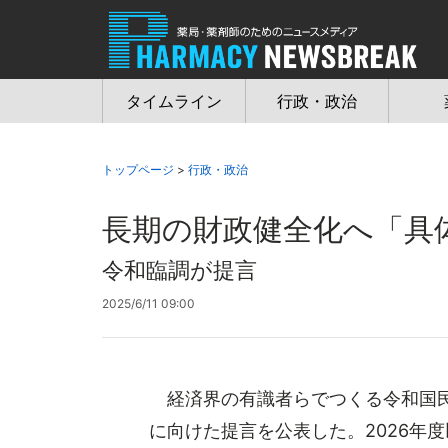
Jump
to
navigation
タイムライン
行政・政治
トップページ
>
行政・政治
長期の財政健全化へ「具
令和臨調が提言
2025/6/11 09:00
経済界の有識者らでつくる令和国民
に向けた提言を公表した。2026年