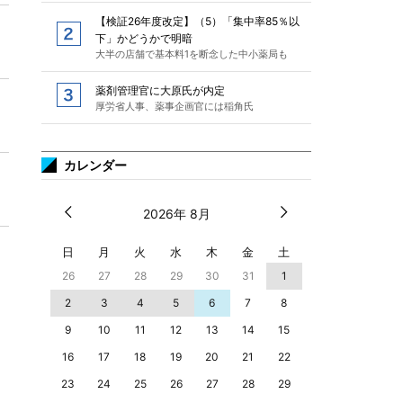
【検証26年度改定】（5）「集中率85％以
下」かどうかで明暗
大半の店舗で基本料1を断念した中小薬局も
薬剤管理官に大原氏が内定
厚労省人事、薬事企画官には稲角氏
カレンダー
2026年 8月
日
月
火
水
木
金
土
26
27
28
29
30
31
1
2
3
4
5
6
7
8
9
10
11
12
13
14
15
16
17
18
19
20
21
22
23
24
25
26
27
28
29