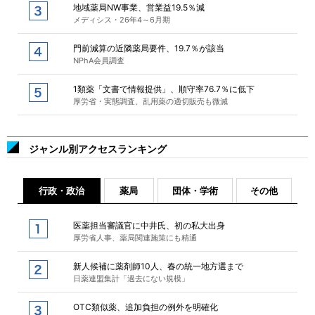
地域薬局NW事業、営業益19.5％減
メディシス・26年4～6月期
門前減算の近隣薬局要件、19.7％が該当
NPhA会員調査
1類薬「文書で情報提供」、順守率76.7％に低下
厚労省・実態調査、乱用薬の適切販売も微減
ジャンル別アクセスランキング
行政・政治
薬局
団体・学術
その他
医薬担当審議官に中井氏、初の私大出身
厚労省人事、薬局関連施策にも精通
新人候補に薬剤師10人、春の統一地方選まで
日薬連盟集計「過去にない規模」
OTC類似薬、追加負担の例外を明確化