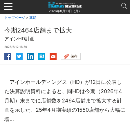
Jump
to
2026年8月10日（月）
navigation
トップページ
>
薬局
今期2464店舗まで拡大
アインHD計画
2025/6/12 18:59
保存
アインホールディングス（HD）が12日に公表し
た決算説明資料によると、同HDは今期（2026年4
月期）末までに店舗数を2464店舗まで拡大する計
画を示した。25年4月期実績の1550店舗から大幅に
増...