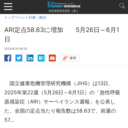
Jump
to
2026年8月6日（木）
navigation
トップページ
>
行政・政治
ARI定点58.63に増加 5月26日～6月1
日
2025/6/16 09:29
保存
国立健康危機管理研究機構（JIHS）は13日、
2025年第22週（5月26日～6月1日）の「急性呼吸
器感染症（ARI）サーベイランス週報」を公表し
た。全国の定点当たり報告数は58.63で、前週の
57...