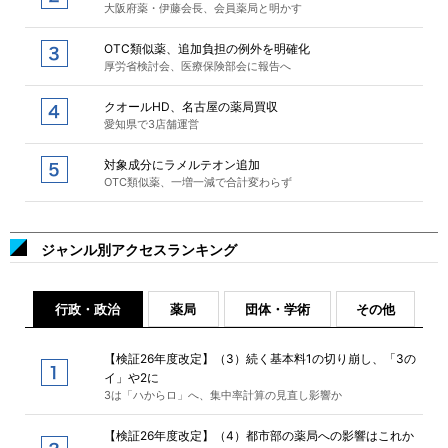
大阪府薬・伊藤会長、会員薬局と明かす
OTC類似薬、追加負担の例外を明確化
厚労省検討会、医療保険部会に報告へ
クオールHD、名古屋の薬局買収
愛知県で3店舗運営
対象成分にラメルテオン追加
OTC類似薬、一増一減で合計変わらず
ジャンル別アクセスランキング
行政・政治
薬局
団体・学術
その他
【検証26年度改定】（3）続く基本料1の切り崩し、「3の
イ」や2に
3は「ハからロ」へ、集中率計算の見直し影響か
【検証26年度改定】（4）都市部の薬局への影響はこれか