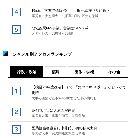
1類薬「文書で情報提供」、順守率76.7％に低下
厚労省・実態調査、乱用薬の適切販売も微減
地域薬局NW事業、営業益19.5％減
メディシス・26年4～6月期
ジャンル別アクセスランキング
行政・政治
薬局
団体・学術
その他
【検証26年度改定】（5）「集中率85％以下」かどうかで
明暗
大半の店舗で基本料1を断念した中小薬局も
薬剤管理官に大原氏が内定
厚労省人事、薬事企画官には稲角氏
医薬担当審議官に中井氏、初の私大出身
厚労省人事、薬局関連施策にも精通