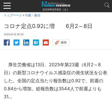
Jump
to
2026年8月8日（土）
navigation
トップページ
>
行政・政治
コロナ定点0.92に増 6月2～8日
2025/6/16 09:29
保存
厚生労働省は13日、2025年第23週（6月2～8
日）の新型コロナウイルス感染症の発生状況を公表
した。全国の定点当たり報告数は0.92で、前週の
0.84から増加。総報告数は3544人で前週よりも
31...