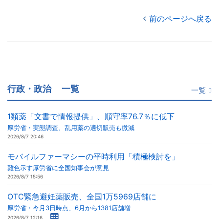
前のページへ戻る
行政・政治
一覧
一覧
1類薬「文書で情報提供」、順守率76.7％に低下
厚労省・実態調査、乱用薬の適切販売も微減
2026/8/7 20:46
モバイルファーマシーの平時利用「積極検討を」
難色示す厚労省に全国知事会が意見
2026/8/7 15:56
OTC緊急避妊薬販売、全国1万5969店舗に
厚労省・今月3日時点、6月から1381店舗増
2026/8/7 12:16