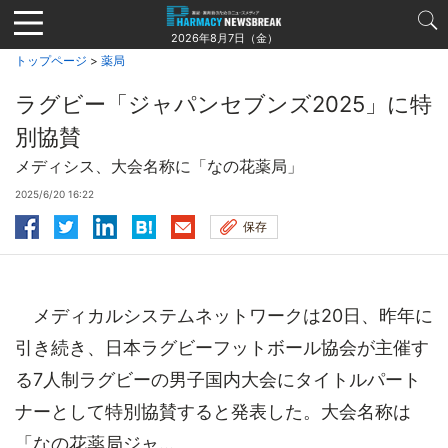
Jump
to
2026年8月7日（金）
navigation
トップページ
>
薬局
ラグビー「ジャパンセブンズ2025」に特
別協賛
メディシス、大会名称に「なの花薬局」
2025/6/20 16:22
保存
メディカルシステムネットワークは20日、昨年に
引き続き、日本ラグビーフットボール協会が主催す
る7人制ラグビーの男子国内大会にタイトルパート
ナーとして特別協賛すると発表した。大会名称は
「なの花薬局ジャ...