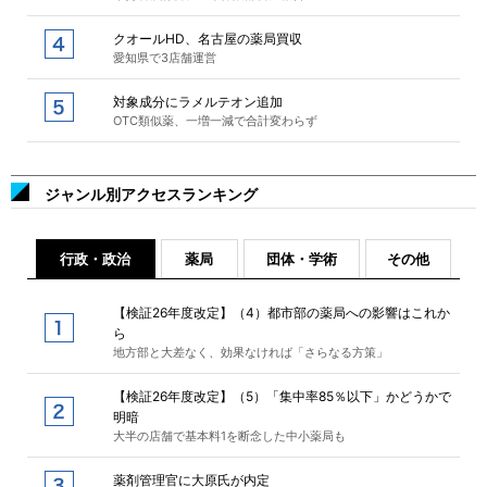
クオールHD、名古屋の薬局買収
愛知県で3店舗運営
対象成分にラメルテオン追加
OTC類似薬、一増一減で合計変わらず
ジャンル別アクセスランキング
行政・政治
薬局
団体・学術
その他
【検証26年度改定】（4）都市部の薬局への影響はこれか
ら
地方部と大差なく、効果なければ「さらなる方策」
【検証26年度改定】（5）「集中率85％以下」かどうかで
明暗
大半の店舗で基本料1を断念した中小薬局も
薬剤管理官に大原氏が内定