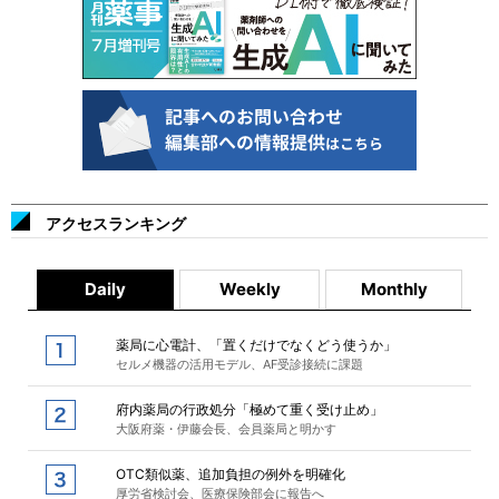
アクセスランキング
Daily
Weekly
Monthly
薬局に心電計、「置くだけでなくどう使うか」
セルメ機器の活用モデル、AF受診接続に課題
府内薬局の行政処分「極めて重く受け止め」
大阪府薬・伊藤会長、会員薬局と明かす
OTC類似薬、追加負担の例外を明確化
厚労省検討会、医療保険部会に報告へ