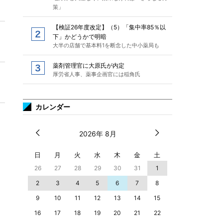
策」
【検証26年度改定】（5）「集中率85％以
下」かどうかで明暗
大半の店舗で基本料1を断念した中小薬局も
薬剤管理官に大原氏が内定
厚労省人事、薬事企画官には稲角氏
カレンダー
2026年 8月
日
月
火
水
木
金
土
26
27
28
29
30
31
1
2
3
4
5
6
7
8
9
10
11
12
13
14
15
16
17
18
19
20
21
22