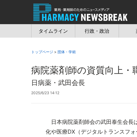
Jump
to
navigation
タイムライン
行政・政治
トップページ
>
団体・学術
病院薬剤師の資質向上・
日病薬・武田会長
2025/6/23 14:12
日本病院薬剤師会の武田泰生会長は
化や医療DX（デジタルトランスフ