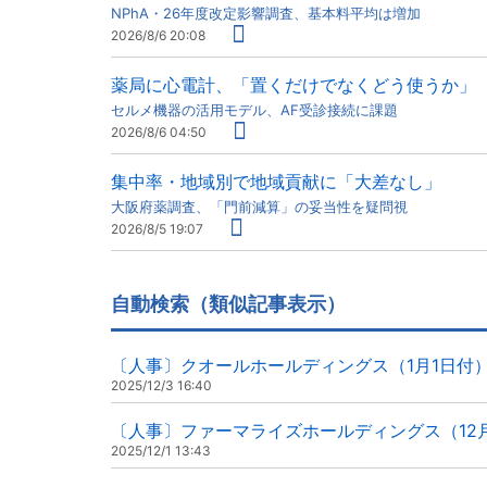
NPhA・26年度改定影響調査、基本料平均は増加
2026/8/6 20:08
薬局に心電計、「置くだけでなくどう使うか」
セルメ機器の活用モデル、AF受診接続に課題
2026/8/6 04:50
集中率・地域別で地域貢献に「大差なし」
大阪府薬調査、「門前減算」の妥当性を疑問視
2026/8/5 19:07
自動検索（類似記事表示）
〔人事〕クオールホールディングス（1月1日付
2025/12/3 16:40
〔人事〕ファーマライズホールディングス（12
2025/12/1 13:43