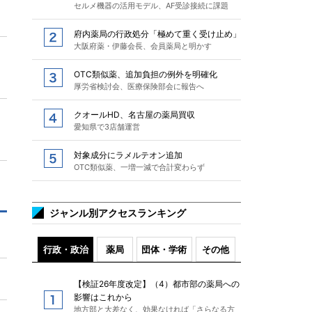
セルメ機器の活用モデル、AF受診接続に課題
府内薬局の行政処分「極めて重く受け止め」
大阪府薬・伊藤会長、会員薬局と明かす
OTC類似薬、追加負担の例外を明確化
厚労省検討会、医療保険部会に報告へ
クオールHD、名古屋の薬局買収
愛知県で3店舗運営
対象成分にラメルテオン追加
OTC類似薬、一増一減で合計変わらず
ジャンル別アクセスランキング
行政・政治
薬局
団体・学術
その他
【検証26年度改定】（4）都市部の薬局への
影響はこれから
地方部と大差なく、効果なければ「さらなる方