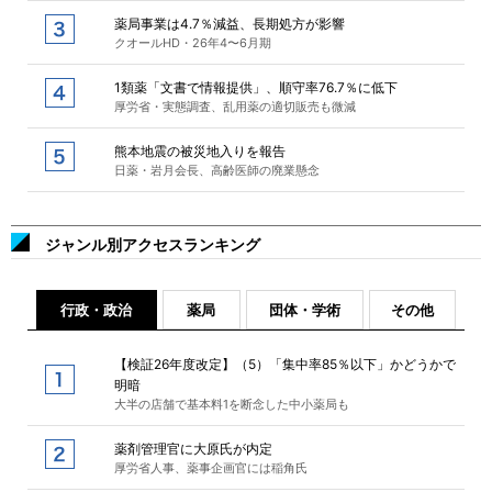
薬局事業は4.7％減益、長期処方が影響
クオールHD・26年4〜6月期
1類薬「文書で情報提供」、順守率76.7％に低下
厚労省・実態調査、乱用薬の適切販売も微減
熊本地震の被災地入りを報告
日薬・岩月会長、高齢医師の廃業懸念
ジャンル別アクセスランキング
行政・政治
薬局
団体・学術
その他
【検証26年度改定】（5）「集中率85％以下」かどうかで
明暗
大半の店舗で基本料1を断念した中小薬局も
薬剤管理官に大原氏が内定
厚労省人事、薬事企画官には稲角氏