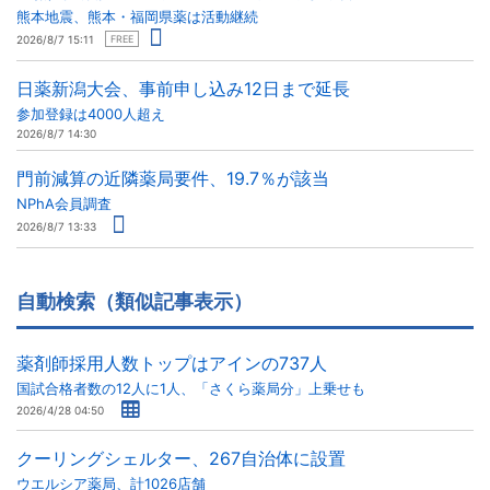
熊本地震、熊本・福岡県薬は活動継続
2026/8/7 15:11
FREE
日薬新潟大会、事前申し込み12日まで延長
参加登録は4000人超え
2026/8/7 14:30
門前減算の近隣薬局要件、19.7％が該当
NPhA会員調査
2026/8/7 13:33
自動検索（類似記事表示）
薬剤師採用人数トップはアインの737人
国試合格者数の12人に1人、「さくら薬局分」上乗せも
2026/4/28 04:50
クーリングシェルター、267自治体に設置
ウエルシア薬局、計1026店舗