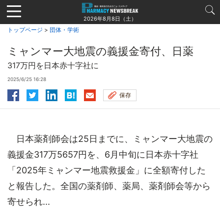
Jump
to
2026年8月8日（土）
navigation
トップページ
>
団体・学術
ミャンマー大地震の義援金寄付、日薬
317万円を日本赤十字社に
2025/6/25 16:28
保存
日本薬剤師会は25日までに、ミャンマー大地震の
義援金317万5657円を、6月中旬に日本赤十字社
「2025年ミャンマー地震救援金」に全額寄付した
と報告した。全国の薬剤師、薬局、薬剤師会等から
寄せられ...