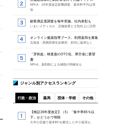
NPhA・26年度改定影響調査、基本料平均は増
加
顧客満足度調査を毎年実施、社内表彰も
いまいメディカル 店舗改善と士気向上に活用
オンライン服薬指導ブース、利用薬局を募集
北海道・西興部厚生診療所、村内に薬局なく
「穿刺血」検査薬のOTC化、厚労省に要望
書
NPhA、薬剤師による補助の明確化も
ジャンル別アクセスランキング
行政・政治
薬局
団体・学術
その他
【検証26年度改定】（5）「集中率85％以
下」かどうかで明暗
大半の店舗で基本料1を断念した中小薬局も