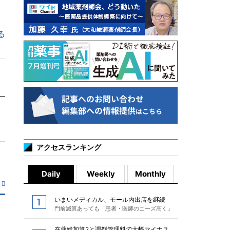
る
アクセスランキング
Daily
Weekly
Monthly
いまいメディカル、モール内出店を継続
門前減算あっても「患者・医師のニーズ高く」
在薬総加算2と調剤管理料で大幅マイナス