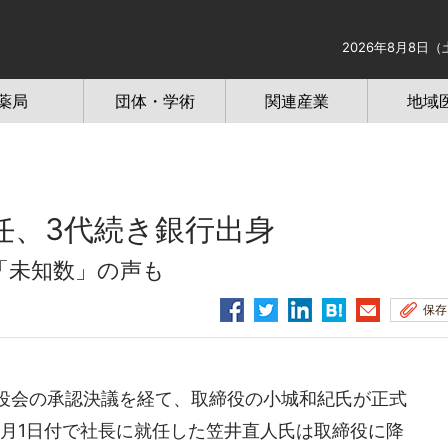
2026年8月8日（
薬局
団体・学術
関連産業
地域
任、3代続き銀行出身
「未知数」の声も
保存
役会の承認決議を経て、取締役の小城和紀氏が正式
月1日付で社長に就任した笠井直人氏は取締役に降