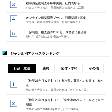
顧客満足度調査を毎年実施、社内表彰も
いまいメディカル 店舗改善と士気向上に活用
オンライン服薬指導ブース、利用薬局を募集
北海道・西興部厚生診療所、村内に薬局なく
「穿刺血」検査薬のOTC化、厚労省に要望書
NPhA、薬剤師による補助の明確化も
ジャンル別アクセスランキング
行政・政治
薬局
団体・学術
その他
【検証26年度改定】（4）都市部の薬局への影響はこれか
ら
地方部と大差なく、効果なければ「さらなる方策」
【検証26年度改定】（5）「集中率85％以下」かどうかで
明暗
大半の店舗で基本料1を断念した中小薬局も