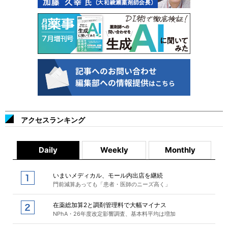
アクセスランキング
Daily
Weekly
Monthly
いまいメディカル、モール内出店を継続
門前減算あっても「患者・医師のニーズ高く」
在薬総加算2と調剤管理料で大幅マイナス
NPhA・26年度改定影響調査、基本料平均は増加