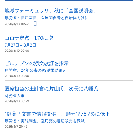
地域フォーミュラリ、秋に「全国説明会」
厚労省・長江室長、医療関係者と自治体向けに
2026/8/10 16:42
コロナ定点、1.70に増
7月27日～8月2日
2026/8/10 09:00
ビルテプソの添文改訂を指示
厚労省、24年公表のP3結果踏まえ
2026/8/10 09:00
医療担当の主計官に片山氏、次長に八幡氏
財務省人事
2026/8/10 08:59
1類薬「文書で情報提供」、順守率76.7％に低下
厚労省・実態調査、乱用薬の適切販売も微減
2026/8/7 20:46