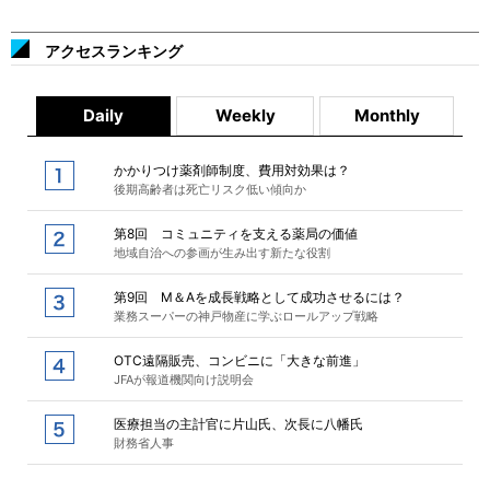
アクセスランキング
Daily
Weekly
Monthly
かかりつけ薬剤師制度、費用対効果は？
後期高齢者は死亡リスク低い傾向か
第8回 コミュニティを支える薬局の価値
地域自治への参画が生み出す新たな役割
第9回 M＆Aを成長戦略として成功させるには？
業務スーパーの神戸物産に学ぶロールアップ戦略
OTC遠隔販売、コンビニに「大きな前進」
JFAが報道機関向け説明会
医療担当の主計官に片山氏、次長に八幡氏
財務省人事