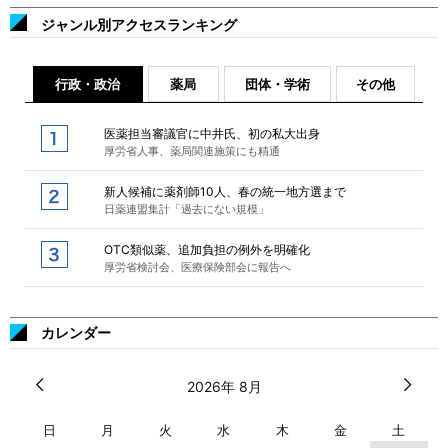
ジャンル別アクセスランキング
行政・政治
薬局
団体・学術
その他
医薬担当審議官に中井氏、初の私大出身
厚労省人事、薬局関連施策にも精通
新人候補に薬剤師10人、春の統一地方選まで
日薬連盟集計「過去にない規模」
OTC類似薬、追加負担の例外を明確化
厚労省検討会、医療保険部会に報告へ
カレンダー
2026年 8月
日
月
火
水
木
金
土