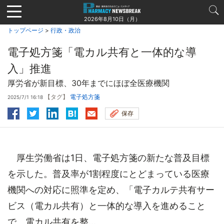
Jump
to
2026年8月10日（月）
navigation
トップページ
>
行政・政治
電子処方箋「電カル共有と一体的な導
入」推進
厚労省が新目標、30年までにほぼ全医療機関
【タグ】
電子処方箋
2025/7/1 16:18
保存
厚生労働省は1日、電子処方箋の新たな普及目標
を示した。普及率が1割程度にとどまっている医療
機関への対応に照準を定め、「電子カルテ共有サー
ビス（電カル共有）と一体的な導入を進めること
で、電カル共有を整...