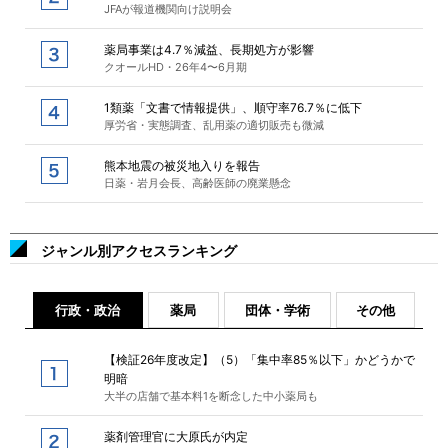
JFAが報道機関向け説明会
薬局事業は4.7％減益、長期処方が影響
クオールHD・26年4〜6月期
1類薬「文書で情報提供」、順守率76.7％に低下
厚労省・実態調査、乱用薬の適切販売も微減
熊本地震の被災地入りを報告
日薬・岩月会長、高齢医師の廃業懸念
ジャンル別アクセスランキング
行政・政治
薬局
団体・学術
その他
【検証26年度改定】（5）「集中率85％以下」かどうかで
明暗
大半の店舗で基本料1を断念した中小薬局も
薬剤管理官に大原氏が内定