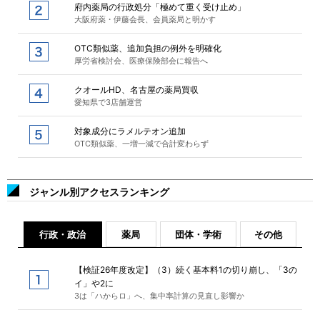
府内薬局の行政処分「極めて重く受け止め」
大阪府薬・伊藤会長、会員薬局と明かす
OTC類似薬、追加負担の例外を明確化
厚労省検討会、医療保険部会に報告へ
クオールHD、名古屋の薬局買収
愛知県で3店舗運営
対象成分にラメルテオン追加
OTC類似薬、一増一減で合計変わらず
ジャンル別アクセスランキング
行政・政治
薬局
団体・学術
その他
【検証26年度改定】（3）続く基本料1の切り崩し、「3の
イ」や2に
3は「ハからロ」へ、集中率計算の見直し影響か