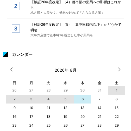
【検証26年度改定】（4）都市部の薬局への影響はこれか
ら
地方部と大差なく、効果なければ「さらなる方策」
【検証26年度改定】（5）「集中率85％以下」かどうかで
明暗
大半の店舗で基本料1を断念した中小薬局も
カレンダー
2026年 8月
日
月
火
水
木
金
土
26
27
28
29
30
31
1
2
3
4
5
6
7
8
9
10
11
12
13
14
15
16
17
18
19
20
21
22
23
24
25
26
27
28
29