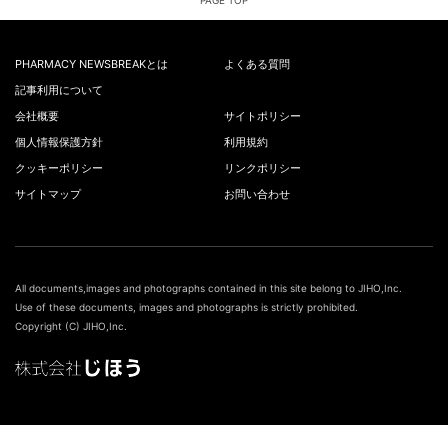
PAGE TOP
PHARMACY NEWSBREAKとは
よくある質問
記事利用について
会社概要
サイトポリシー
個人情報保護方針
利用規約
クッキーポリシー
リンクポリシー
サイトマップ
お問い合わせ
All documents,images and photographs contained in this site belong to JIHO,Inc.
Use of these documents, images and photographs is strictly prohibited.
Copyright (C) JIHO,Inc.