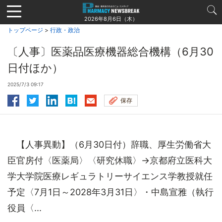
Jump
to
2026年8月6日（木）
navigation
トップページ
>
行政・政治
〔人事〕医薬品医療機器総合機構（6月30
日付ほか）
2025/7/3 09:17
保存
【人事異動】（6月30日付）辞職、厚生労働省大
臣官房付〈医薬局〉〈研究休職〉→京都府立医科大
学大学院医療レギュラトリーサイエンス学教授就任
予定〈7月1日～2028年3月31日〉・中島宣雅（執行
役員〈...