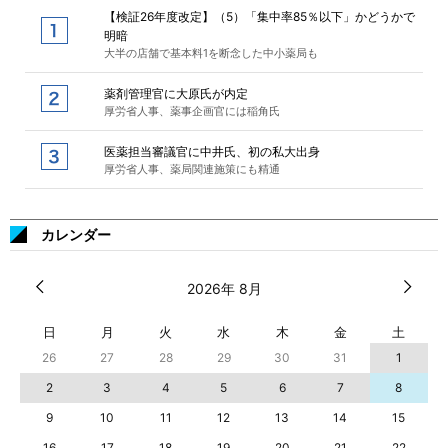
【検証26年度改定】（5）「集中率85％以下」かどうかで
明暗
大半の店舗で基本料1を断念した中小薬局も
薬剤管理官に大原氏が内定
厚労省人事、薬事企画官には稲角氏
医薬担当審議官に中井氏、初の私大出身
厚労省人事、薬局関連施策にも精通
カレンダー
2026年 8月
日
月
火
水
木
金
土
26
27
28
29
30
31
1
2
3
4
5
6
7
8
9
10
11
12
13
14
15
16
17
18
19
20
21
22