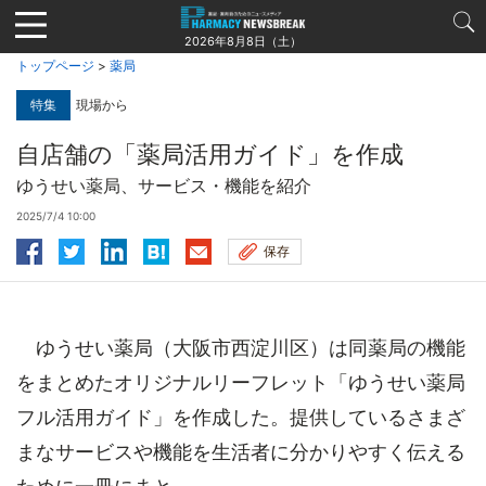
Jump
to
2026年8月8日（土）
navigation
トップページ
>
薬局
特集
現場から
自店舗の「薬局活用ガイド」を作成
ゆうせい薬局、サービス・機能を紹介
2025/7/4 10:00
保存
ゆうせい薬局（大阪市西淀川区）は同薬局の機能
をまとめたオリジナルリーフレット「ゆうせい薬局
フル活用ガイド」を作成した。提供しているさまざ
まなサービスや機能を生活者に分かりやすく伝える