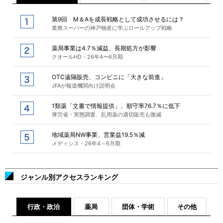
第9回 M＆Aを成長戦略として成功させるには？
業務スーパーの神戸物産に学ぶロールアップ戦略
薬局事業は4.7％減益、長期処方が影響
クオールHD・26年4〜6月期
OTC遠隔販売、コンビニに「大きな前進」
JFAが報道機関向け説明会
1類薬「文書で情報提供」、順守率76.7％に低下
厚労省・実態調査、乱用薬の適切販売も微減
地域薬局NW事業、営業益19.5％減
メディシス・26年4～6月期
ジャンル別アクセスランキング
行政・政治
薬局
団体・学術
その他