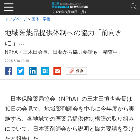
Jump
to
2026年8月10日（月）
navigation
トップページ
>
団体・学術
地域医薬品提供体制への協力「前向き
に」…
NPhA・三木田会長、日薬から協力要請も「精査中」
2025/7/10 19:36
保存
日本保険薬局協会（NPhA）の三木田慎也会長は
10日の会見で、地域薬剤師会を中心に今年度から実
施する、各地域での医薬品提供体制構築の取り組み
について、日本薬剤師会から説明と協力要請を受け
たと報告した...