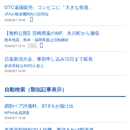
OTC遠隔販売、コンビニに「大きな前進」
JFAが報道機関向け説明会
2026/8/7 19:45
【無料公開】宮崎県薬のMP、氷川町から撤収
熊本地震、熊本・福岡県薬は活動継続
2026/8/7 15:11
FREE
日薬新潟大会、事前申し込み12日まで延長
参加登録は4000人超え
2026/8/7 14:30
自動検索（類似記事表示）
調剤ベア評価料、97.9％が届け出
NPhA会員調査
2026/8/7 13:08
支援薬剤師約20人待機、要請あれば即派遣