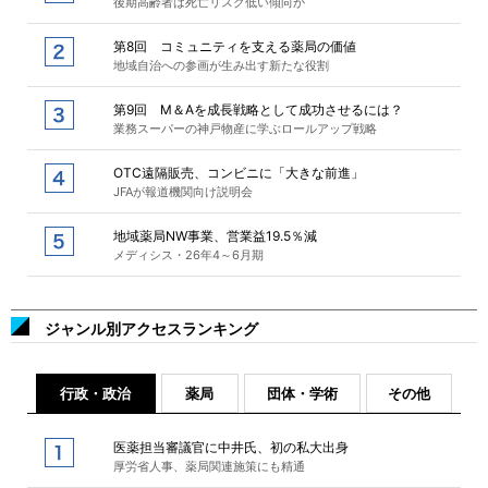
後期高齢者は死亡リスク低い傾向か
第8回 コミュニティを支える薬局の価値
地域自治への参画が生み出す新たな役割
第9回 M＆Aを成長戦略として成功させるには？
業務スーパーの神戸物産に学ぶロールアップ戦略
OTC遠隔販売、コンビニに「大きな前進」
JFAが報道機関向け説明会
地域薬局NW事業、営業益19.5％減
メディシス・26年4～6月期
ジャンル別アクセスランキング
行政・政治
薬局
団体・学術
その他
医薬担当審議官に中井氏、初の私大出身
厚労省人事、薬局関連施策にも精通