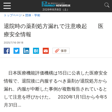
Jump
to
2026年8月8日（土）
navigation
トップページ
>
団体・学術
退院時の薬剤処方漏れで注意喚起 医
療安全情報
2025/7/16 09:18
保存
日本医療機能評価機構は15日に公表した医療安全
情報で、退院後に内服するべき薬剤が退院処方から
漏れ、内服が中断した事例が複数報告されていると
して注意を呼びかけた。 2020年1月1日から今年5
月31日...