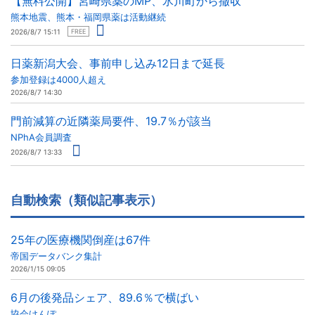
【無料公開】宮崎県薬のMP、氷川町から撤収
熊本地震、熊本・福岡県薬は活動継続
2026/8/7 15:11
FREE
日薬新潟大会、事前申し込み12日まで延長
参加登録は4000人超え
2026/8/7 14:30
門前減算の近隣薬局要件、19.7％が該当
NPhA会員調査
2026/8/7 13:33
自動検索（類似記事表示）
25年の医療機関倒産は67件
帝国データバンク集計
2026/1/15 09:05
6月の後発品シェア、89.6％で横ばい
協会けんぽ