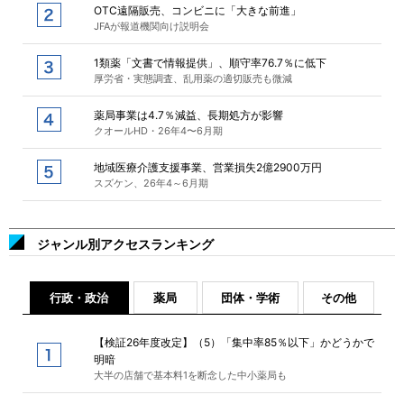
OTC遠隔販売、コンビニに「大きな前進」
JFAが報道機関向け説明会
1類薬「文書で情報提供」、順守率76.7％に低下
厚労省・実態調査、乱用薬の適切販売も微減
薬局事業は4.7％減益、長期処方が影響
クオールHD・26年4〜6月期
地域医療介護支援事業、営業損失2億2900万円
スズケン、26年4～6月期
ジャンル別アクセスランキング
行政・政治
薬局
団体・学術
その他
【検証26年度改定】（5）「集中率85％以下」かどうかで
明暗
大半の店舗で基本料1を断念した中小薬局も