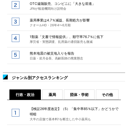
OTC遠隔販売、コンビニに「大きな前進」
JFAが報道機関向け説明会
薬局事業は4.7％減益、長期処方が影響
クオールHD・26年4〜6月期
1類薬「文書で情報提供」、順守率76.7％に低下
厚労省・実態調査、乱用薬の適切販売も微減
熊本地震の被災地入りを報告
日薬・岩月会長、高齢医師の廃業懸念
ジャンル別アクセスランキング
行政・政治
薬局
団体・学術
その他
【検証26年度改定】（5）「集中率85％以下」かどうかで
明暗
大半の店舗で基本料1を断念した中小薬局も