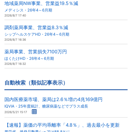
地域薬局NW事業、営業益19.5％減
メディシス・26年4～6月期
2026/8/7 17:40
調剤薬局事業、営業益8.3％減
シップヘルスケアHD・26年4～6月期
2026/8/7 16:36
薬局事業、営業損失7100万円
ほくたけHD・26年4～6月期
2026/8/7 16:32
自動検索（類似記事表示）
国内医療薬市場、薬局は2.6％増の4兆169億円
IQVIA・25年度統計、糖尿病薬などでプラス成長
2026/5/21 15:17
【速報】薬価の平均乖離率「4.8％」、過去最小を更新
厚労省、後発品数量シェアは88.8％に