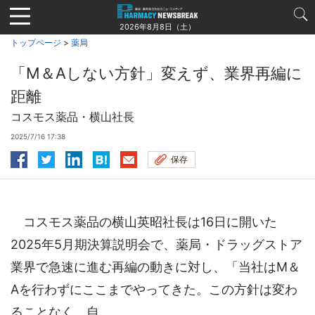
Jump
to
2026年8月8日（土）
navigation
トップページ
>
薬局
「M＆Aしない方針」変えず、業界再編に
距離
コスモス薬品・横山社長
2025/7/16 17:38
保存
コスモス薬品の横山英昭社長は16日に開いた
2025年5月期決算説明会で、薬局・ドラッグストア
業界で急速に進む再編の動きに対し、「当社はM＆
Aを行わずにここまでやってきた。この方針は変わ
ることなく、自...