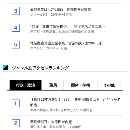
薬局事業は4.7％減益、長期処方が影響
クオールHD・26年4〜6月期
1類薬「文書で情報提供」、順守率76.7％に低下
厚労省・実態調査、乱用薬の適切販売も微減
地域医療介護支援事業、営業損失2億2900万円
スズケン、26年4～6月期
ジャンル別アクセスランキング
行政・政治
薬局
団体・学術
その他
【検証26年度改定】（5）「集中率85％以下」かどうかで
明暗
大半の店舗で基本料1を断念した中小薬局も
薬剤管理官に大原氏が内定
厚労省人事、薬事企画官には稲角氏