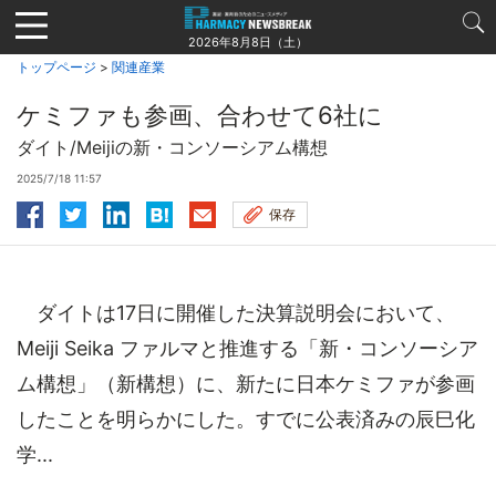
Jump
to
2026年8月8日（土）
navigation
トップページ
>
関連産業
ケミファも参画、合わせて6社に
ダイト/Meijiの新・コンソーシアム構想
2025/7/18 11:57
保存
ダイトは17日に開催した決算説明会において、
Meiji Seika ファルマと推進する「新・コンソーシア
ム構想」（新構想）に、新たに日本ケミファが参画
したことを明らかにした。すでに公表済みの辰巳化
学...