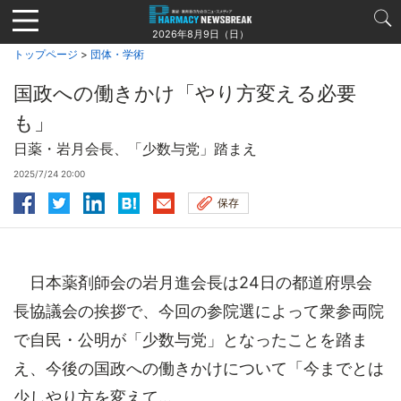
Jump
to
2026年8月9日（日）
navigation
トップページ
>
団体・学術
国政への働きかけ「やり方変える必要
も」
日薬・岩月会長、「少数与党」踏まえ
2025/7/24 20:00
保存
日本薬剤師会の岩月進会長は24日の都道府県会
長協議会の挨拶で、今回の参院選によって衆参両院
で自民・公明が「少数与党」となったことを踏ま
え、今後の国政への働きかけについて「今までとは
少しやり方を変えて...