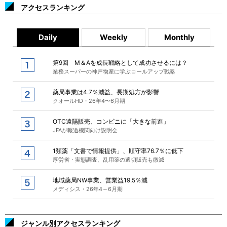
アクセスランキング
Daily
Weekly
Monthly
第9回 M＆Aを成長戦略として成功させるには？
業務スーパーの神戸物産に学ぶロールアップ戦略
薬局事業は4.7％減益、長期処方が影響
クオールHD・26年4〜6月期
OTC遠隔販売、コンビニに「大きな前進」
JFAが報道機関向け説明会
1類薬「文書で情報提供」、順守率76.7％に低下
厚労省・実態調査、乱用薬の適切販売も微減
地域薬局NW事業、営業益19.5％減
メディシス・26年4～6月期
ジャンル別アクセスランキング