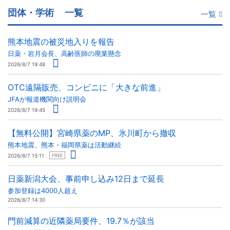
団体・学術
一覧
一覧
熊本地震の被災地入りを報告
日薬・岩月会長、高齢医師の廃業懸念
2026/8/7 19:48
OTC遠隔販売、コンビニに「大きな前進」
JFAが報道機関向け説明会
2026/8/7 19:45
【無料公開】宮崎県薬のMP、氷川町から撤収
熊本地震、熊本・福岡県薬は活動継続
2026/8/7 15:11
FREE
日薬新潟大会、事前申し込み12日まで延長
参加登録は4000人超え
2026/8/7 14:30
門前減算の近隣薬局要件、19.7％が該当