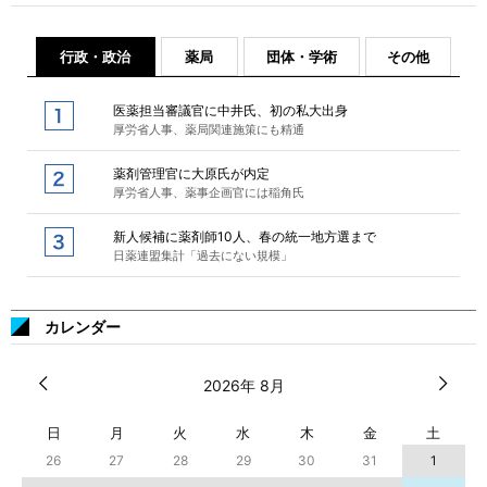
行政・政治
薬局
団体・学術
その他
医薬担当審議官に中井氏、初の私大出身
厚労省人事、薬局関連施策にも精通
薬剤管理官に大原氏が内定
厚労省人事、薬事企画官には稲角氏
新人候補に薬剤師10人、春の統一地方選まで
日薬連盟集計「過去にない規模」
カレンダー
2026年 8月
日
月
火
水
木
金
土
26
27
28
29
30
31
1