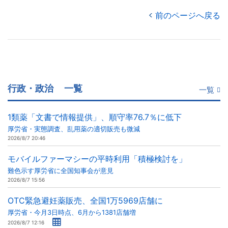
前のページへ戻る
行政・政治
一覧
一覧
1類薬「文書で情報提供」、順守率76.7％に低下
厚労省・実態調査、乱用薬の適切販売も微減
2026/8/7 20:46
モバイルファーマシーの平時利用「積極検討を」
難色示す厚労省に全国知事会が意見
2026/8/7 15:56
OTC緊急避妊薬販売、全国1万5969店舗に
厚労省・今月3日時点、6月から1381店舗増
2026/8/7 12:16