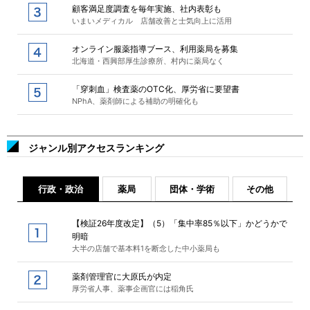
顧客満足度調査を毎年実施、社内表彰も
いまいメディカル 店舗改善と士気向上に活用
オンライン服薬指導ブース、利用薬局を募集
北海道・西興部厚生診療所、村内に薬局なく
「穿刺血」検査薬のOTC化、厚労省に要望書
NPhA、薬剤師による補助の明確化も
ジャンル別アクセスランキング
行政・政治
薬局
団体・学術
その他
【検証26年度改定】（5）「集中率85％以下」かどうかで
明暗
大半の店舗で基本料1を断念した中小薬局も
薬剤管理官に大原氏が内定
厚労省人事、薬事企画官には稲角氏