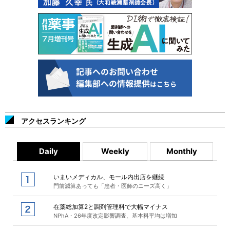
アクセスランキング
Daily
Weekly
Monthly
いまいメディカル、モール内出店を継続
門前減算あっても「患者・医師のニーズ高く」
在薬総加算2と調剤管理料で大幅マイナス
NPhA・26年度改定影響調査、基本料平均は増加