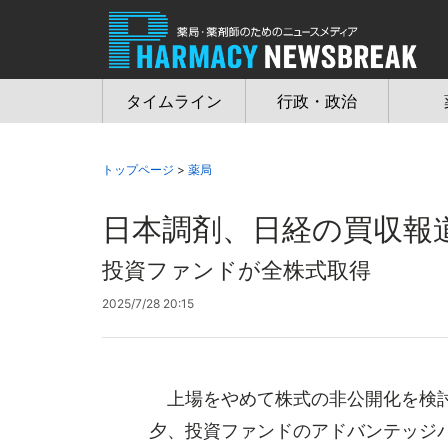
Jump
to
navigation
タイムライン
行政・政治
トップページ
>
薬局
日本調剤、日経の買収報
投資ファンドが全株式取得
2025/7/28 20:15
上場をやめて株式の非公開化を検討
夕、投資ファンドのアドバンテッジ