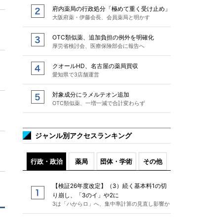
府内薬局の行政処分「極めて重く受け止め」
大阪府薬・伊藤会長、会員薬局と明かす
OTC類似薬、追加負担の例外を明確化
厚労省検討会、医療保険部会に報告へ
クオールHD、名古屋の薬局買収
愛知県で3店舗運営
対象成分にラメルテオン追加
OTC類似薬、一増一減で合計変わらず
ジャンル別アクセスランキング
行政・政治
薬局
団体・学術
その他
【検証26年度改定】（3）続く基本料1の切
り崩し、「3のイ」や2に
3は「ハからロ」へ、集中率計算の見直し影響か