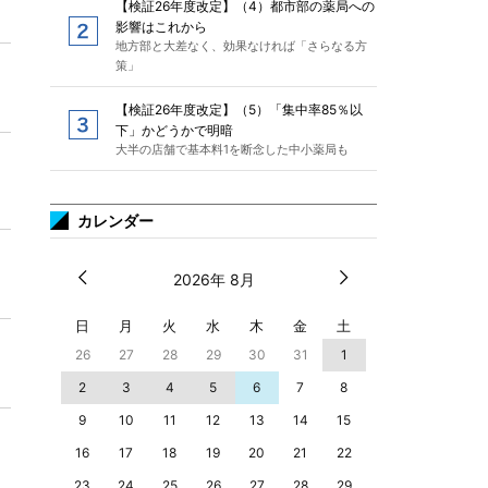
【検証26年度改定】（4）都市部の薬局への
影響はこれから
地方部と大差なく、効果なければ「さらなる方
策」
【検証26年度改定】（5）「集中率85％以
下」かどうかで明暗
大半の店舗で基本料1を断念した中小薬局も
カレンダー
2026年 8月
日
月
火
水
木
金
土
26
27
28
29
30
31
1
2
3
4
5
6
7
8
9
10
11
12
13
14
15
16
17
18
19
20
21
22
23
24
25
26
27
28
29