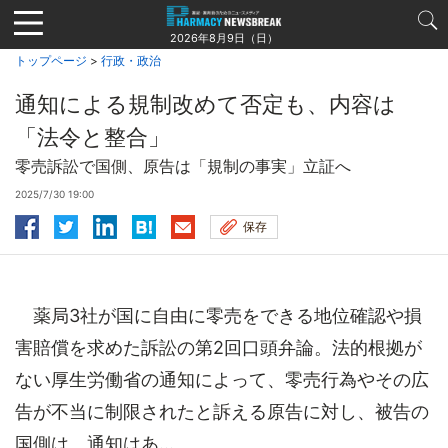
Jump
to
2026年8月9日（日）
navigation
トップページ
>
行政・政治
通知による規制改めて否定も、内容は
「法令と整合」
零売訴訟で国側、原告は「規制の事実」立証へ
2025/7/30 19:00
保存
薬局3社が国に自由に零売をできる地位確認や損
害賠償を求めた訴訟の第2回口頭弁論。法的根拠が
ない厚生労働省の通知によって、零売行為やその広
告が不当に制限されたと訴える原告に対し、被告の
国側は、通知はあ...