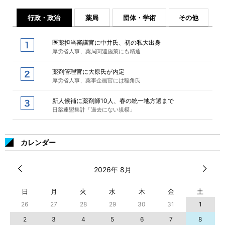
行政・政治
薬局
団体・学術
その他
医薬担当審議官に中井氏、初の私大出身
厚労省人事、薬局関連施策にも精通
薬剤管理官に大原氏が内定
厚労省人事、薬事企画官には稲角氏
新人候補に薬剤師10人、春の統一地方選まで
日薬連盟集計「過去にない規模」
カレンダー
2026年 8月
日
月
火
水
木
金
土
26
27
28
29
30
31
1
2
3
4
5
6
7
8