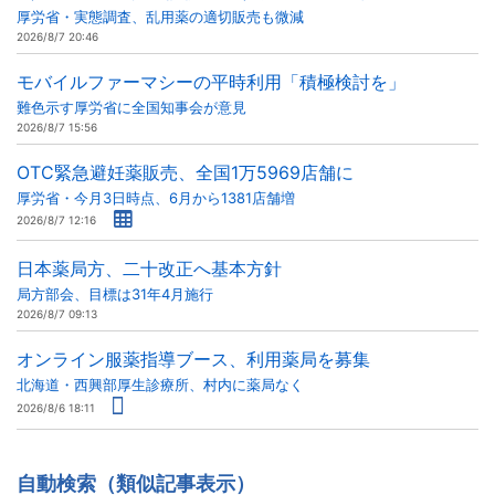
厚労省・実態調査、乱用薬の適切販売も微減
2026/8/7 20:46
モバイルファーマシーの平時利用「積極検討を」
難色示す厚労省に全国知事会が意見
2026/8/7 15:56
OTC緊急避妊薬販売、全国1万5969店舗に
厚労省・今月3日時点、6月から1381店舗増
2026/8/7 12:16
日本薬局方、二十改正へ基本方針
局方部会、目標は31年4月施行
2026/8/7 09:13
オンライン服薬指導ブース、利用薬局を募集
北海道・西興部厚生診療所、村内に薬局なく
2026/8/6 18:11
自動検索（類似記事表示）