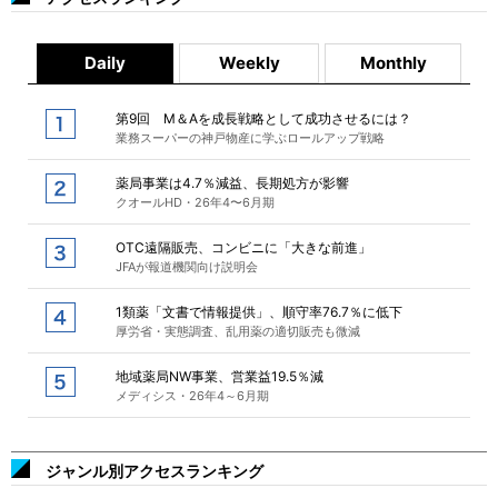
Daily
Weekly
Monthly
第9回 M＆Aを成長戦略として成功させるには？
業務スーパーの神戸物産に学ぶロールアップ戦略
薬局事業は4.7％減益、長期処方が影響
クオールHD・26年4〜6月期
OTC遠隔販売、コンビニに「大きな前進」
JFAが報道機関向け説明会
1類薬「文書で情報提供」、順守率76.7％に低下
厚労省・実態調査、乱用薬の適切販売も微減
地域薬局NW事業、営業益19.5％減
メディシス・26年4～6月期
ジャンル別アクセスランキング