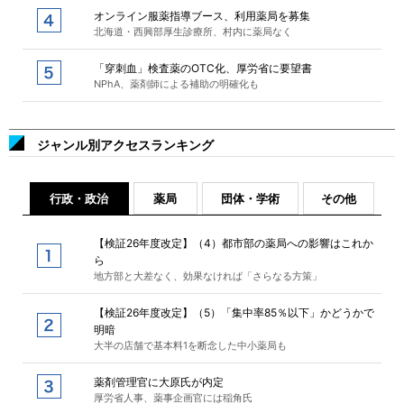
オンライン服薬指導ブース、利用薬局を募集
北海道・西興部厚生診療所、村内に薬局なく
「穿刺血」検査薬のOTC化、厚労省に要望書
NPhA、薬剤師による補助の明確化も
ジャンル別アクセスランキング
行政・政治
薬局
団体・学術
その他
【検証26年度改定】（4）都市部の薬局への影響はこれか
ら
地方部と大差なく、効果なければ「さらなる方策」
【検証26年度改定】（5）「集中率85％以下」かどうかで
明暗
大半の店舗で基本料1を断念した中小薬局も
薬剤管理官に大原氏が内定
厚労省人事、薬事企画官には稲角氏