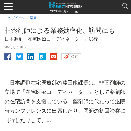
Jump
to
2026年8月7日（金）
navigation
トップページ
>
薬局
非薬剤師による業務効率化、訪問にも
日本調剤「在宅医療コーディネーター」試行
2025/7/31 16:56
保存
日本調剤在宅医療部の藤田龍課長は、非薬剤師の
立場で「在宅医療コーディネーター」として薬剤師
の在宅訪問を支援している。薬剤師に代わって退院
時カンファレンスに出席したり、医師の初回診察に
同行したりして、...