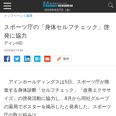
Jump
to
2026年8月7日（金）
navigation
トップページ
>
薬局
スポーツ庁の「身体セルフチェック」啓
発に協力
アインHD
2025/8/5 13:59
保存
アインホールディングスは5日、スポーツ庁が推
進する身体診断「セルフチェック」「改善エクササ
イズ」の啓発活動に協力し、8月から同社グループ
の薬局でポスターを掲示したと発表した。スポーツ
庁の取り組みは、...