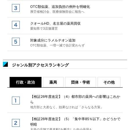
OTC類似薬、追加負担の例外を明確化
厚労省検討会、医療保険部会に報告へ
クオールHD、名古屋の薬局買収
愛知県で3店舗運営
対象成分にラメルテオン追加
OTC類似薬、一増一減で合計変わらず
ジャンル別アクセスランキング
行政・政治
薬局
団体・学術
その他
【検証26年度改定】（4）都市部の薬局への影響はこれか
ら
地方部と大差なく、効果なければ「さらなる方策」
【検証26年度改定】（5）「集中率85％以下」かどうかで
明暗
大半の店舗で基本料1を断念した中小薬局も