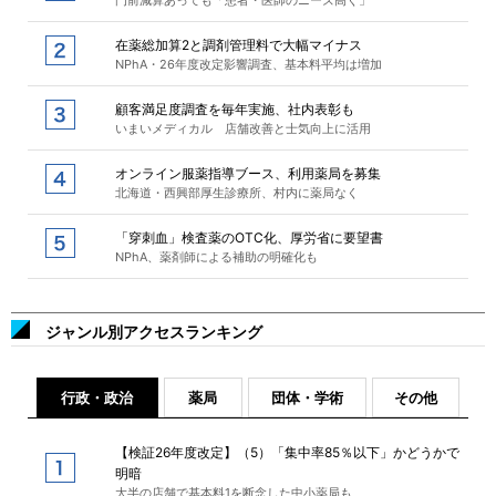
門前減算あっても「患者・医師のニーズ高く」
在薬総加算2と調剤管理料で大幅マイナス
NPhA・26年度改定影響調査、基本料平均は増加
顧客満足度調査を毎年実施、社内表彰も
いまいメディカル 店舗改善と士気向上に活用
オンライン服薬指導ブース、利用薬局を募集
北海道・西興部厚生診療所、村内に薬局なく
「穿刺血」検査薬のOTC化、厚労省に要望書
NPhA、薬剤師による補助の明確化も
ジャンル別アクセスランキング
行政・政治
薬局
団体・学術
その他
【検証26年度改定】（5）「集中率85％以下」かどうかで
明暗
大半の店舗で基本料1を断念した中小薬局も