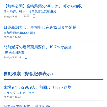
【無料公開】宮崎県薬のMP、氷川町から撤収
熊本地震、熊本・福岡県薬は活動継続
2026/8/7 15:11
FREE
日薬新潟大会、事前申し込み12日まで延長
参加登録は4000人超え
2026/8/7 14:30
門前減算の近隣薬局要件、19.7％が該当
NPhA会員調査
2026/8/7 13:33
自動検索（類似記事表示）
来場者11万2989人、前回より1万人超増
ドラッグストアショー
2026/8/3 17:45
調剤全店売上高、16.2％増に