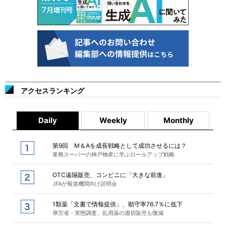
アクセスランキング
Daily
Weekly
Monthly
第9回 M＆Aを成長戦略として成功させるには？
業務スーパーの神戸物産に学ぶロールアップ戦略
OTC遠隔販売、コンビニに「大きな前進」
JFAが報道機関向け説明会
1類薬「文書で情報提供」、順守率76.7％に低下
厚労省・実態調査、乱用薬の適切販売も微減