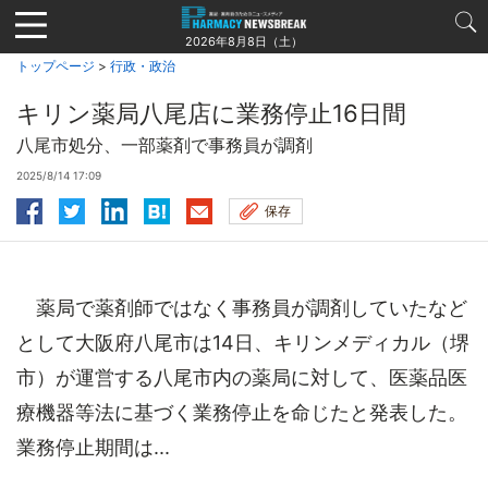
Jump
to
2026年8月8日（土）
navigation
トップページ
>
行政・政治
キリン薬局八尾店に業務停止16日間
八尾市処分、一部薬剤で事務員が調剤
2025/8/14 17:09
保存
薬局で薬剤師ではなく事務員が調剤していたなど
として大阪府八尾市は14日、キリンメディカル（堺
市）が運営する八尾市内の薬局に対して、医薬品医
療機器等法に基づく業務停止を命じたと発表した。
業務停止期間は...