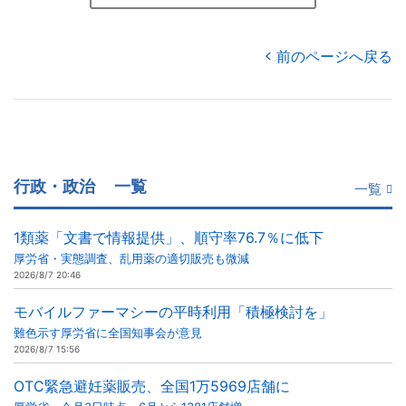
前のページへ戻る
行政・政治
一覧
一覧
1類薬「文書で情報提供」、順守率76.7％に低下
厚労省・実態調査、乱用薬の適切販売も微減
2026/8/7 20:46
モバイルファーマシーの平時利用「積極検討を」
難色示す厚労省に全国知事会が意見
2026/8/7 15:56
OTC緊急避妊薬販売、全国1万5969店舗に