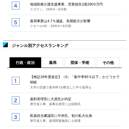
地域医療介護支援事業、営業損失2億2900万円
スズケン、26年4～6月期
薬局事業は4.7％減益、長期処方が影響
クオールHD・26年4〜6月期
ジャンル別アクセスランキング
行政・政治
薬局
団体・学術
その他
【検証26年度改定】（5）「集中率85％以下」かどうかで
明暗
大半の店舗で基本料1を断念した中小薬局も
薬剤管理官に大原氏が内定
厚労省人事、薬事企画官には稲角氏
医薬担当審議官に中井氏、初の私大出身
厚労省人事、薬局関連施策にも精通