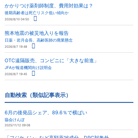
かかりつけ薬剤師制度、費用対効果は？
後期高齢者は死亡リスク低い傾向か
2026/8/10 04:50
熊本地震の被災地入りを報告
日薬・岩月会長、高齢医師の廃業懸念
2026/8/7 19:48
OTC遠隔販売、コンビニに「大きな前進」
JFAが報道機関向け説明会
2026/8/7 19:45
自動検索（類似記事表示）
6月の後発品シェア、89.6％で横ばい
協会けんぽ
2025/11/12 09:08
「フジケノン」など高額薬16成分、DPC対象外