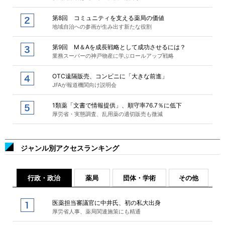
第8回 コミュニティを支える薬局の価値
地域自治への参画が生み出す新たな役割
第9回 M＆Aを成長戦略として成功させるには？
業務スーパーの神戸物産に学ぶロールアップ戦略
OTC遠隔販売、コンビニに「大きな前進」
JFAが報道機関向け説明会
1類薬「文書で情報提供」、順守率76.7％に低下
厚労省・実態調査、乱用薬の適切販売も微減
ジャンル別アクセスランキング
行政・政治
薬局
団体・学術
その他
医薬担当審議官に中井氏、初の私大出身
厚労省人事、薬局関連施策にも精通