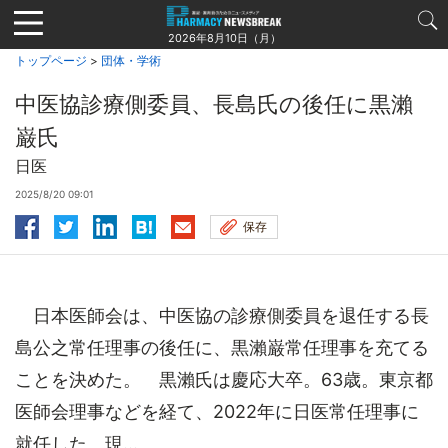
Jump
to
2026年8月10日（月）
navigation
トップページ
>
団体・学術
中医協診療側委員、長島氏の後任に黒瀨
巌氏
日医
2025/8/20 09:01
保存
日本医師会は、中医協の診療側委員を退任する長
島公之常任理事の後任に、黒瀨巌常任理事を充てる
ことを決めた。 黒瀨氏は慶応大卒。63歳。東京都
医師会理事などを経て、2022年に日医常任理事に
就任した。現...