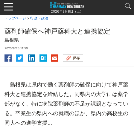
Jump
to
2026年8月8日（土）
navigation
トップページ
>
行政・政治
薬剤師確保へ神戸薬科大と連携協定
島根県
2025/8/25 11:59
保存
島根県は県内で働く薬剤師の確保に向けて神戸薬
科大と連携協定を締結した。同県内の大学には薬学
部がなく、特に病院薬剤師の不足が課題となってい
る。卒業生の県内への就職のほか、県内の高校生の
同大への進学支援...