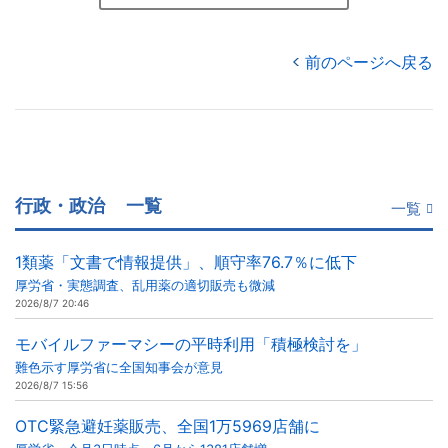
前のページへ戻る
行政・政治
一覧
一覧
1類薬「文書で情報提供」、順守率76.7％に低下
厚労省・実態調査、乱用薬の適切販売も微減
2026/8/7 20:46
モバイルファーマシーの平時利用「積極検討を」
難色示す厚労省に全国知事会が意見
2026/8/7 15:56
OTC緊急避妊薬販売、全国1万5969店舗に