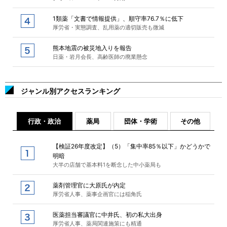
1類薬「文書で情報提供」、順守率76.7％に低下
厚労省・実態調査、乱用薬の適切販売も微減
熊本地震の被災地入りを報告
日薬・岩月会長、高齢医師の廃業懸念
ジャンル別アクセスランキング
行政・政治
薬局
団体・学術
その他
【検証26年度改定】（5）「集中率85％以下」かどうかで
明暗
大半の店舗で基本料1を断念した中小薬局も
薬剤管理官に大原氏が内定
厚労省人事、薬事企画官には稲角氏
医薬担当審議官に中井氏、初の私大出身
厚労省人事、薬局関連施策にも精通