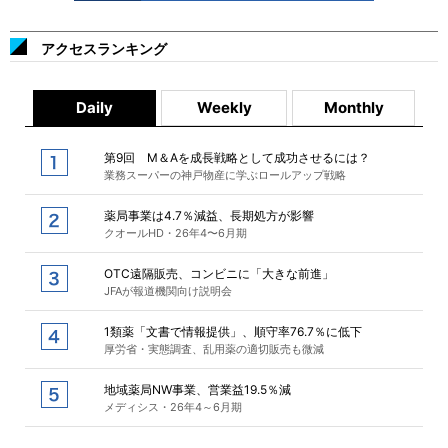
アクセスランキング
Daily
Weekly
Monthly
第9回 M＆Aを成長戦略として成功させるには？
業務スーパーの神戸物産に学ぶロールアップ戦略
薬局事業は4.7％減益、長期処方が影響
クオールHD・26年4〜6月期
OTC遠隔販売、コンビニに「大きな前進」
JFAが報道機関向け説明会
1類薬「文書で情報提供」、順守率76.7％に低下
厚労省・実態調査、乱用薬の適切販売も微減
地域薬局NW事業、営業益19.5％減
メディシス・26年4～6月期