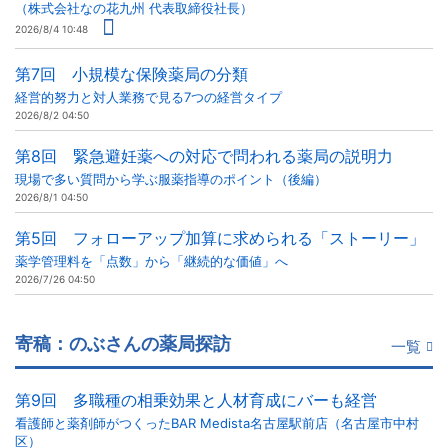
（株式会社なの花九州 代表取締役社長）
2026/8/4 10:48
第7回 小規模な保険薬局の分類
経営的努力と対人業務で見る7つの経営タイプ
2026/8/2 04:50
第8回 緊急避妊薬への対応で問われる薬局の説明力
現場で多い質問から学ぶ服薬指導のポイント（後編）
2026/8/1 04:50
第5回 フォローアップ加算に求められる「ストーリー」
薬学管理料を「点数」から「継続的な価値」へ
2026/7/26 04:50
寄稿：のぶさんの薬局探訪
一覧
第9回 多職種の相乗効果と人材育成にバーも経営
看護師と薬剤師がつくったBAR Medista名古屋駅前店（名古屋市中村
区）