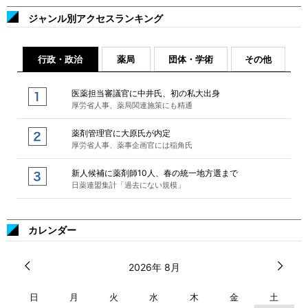
ジャンル別アクセスランキング
行政・政治
薬局
団体・学術
その他
医薬担当審議官に中井氏、初の私大出身
厚労省人事、薬局関連施策にも精通
薬剤管理官に大原氏が内定
厚労省人事、薬事企画官には稲角氏
新人候補に薬剤師10人、春の統一地方選まで
日薬連盟集計「過去にない規模」
カレンダー
2026年 8月
日
月
火
水
木
金
土