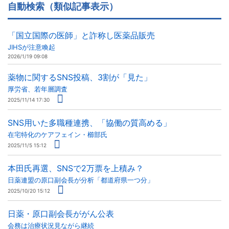
自動検索（類似記事表示）
「国立国際の医師」と詐称し医薬品販売
JIHSが注意喚起
2026/1/19 09:08
薬物に関するSNS投稿、3割が「見た」
厚労省、若年層調査
2025/11/14 17:30
SNS用いた多職種連携、「協働の質高める」
在宅特化のケアフェイン・櫛部氏
2025/11/5 15:12
本田氏再選、SNSで2万票を上積み？
日薬連盟の原口副会長が分析「都道府県一つ分」
2025/10/20 15:12
日薬・原口副会長ががん公表
会務は治療状況見ながら継続