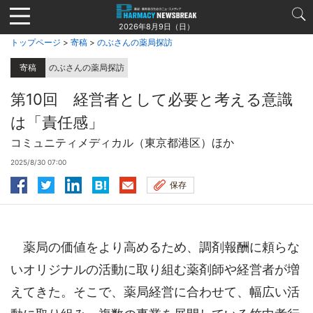
Jump
to
2026年8月9日（日）
navigation
トップページ
>
寄稿
>
のぶさんの薬局探訪
寄稿
のぶさんの薬局探訪
第10回 経営者として必要と考える意識
は「責任感」
コミュニティメディカル（東京都港区）ほか
2025/8/30 07:00
保存
薬局の価値をより高めるため、調剤報酬に頼らな
いオリジナルの活動に取り組む薬剤師や経営者が増
えてきた。そこで、薬局経営に合わせて、幅広い活