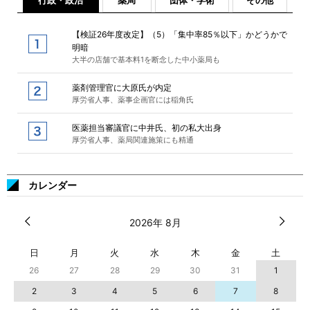
行政・政治
薬局
団体・学術
その他
【検証26年度改定】（5）「集中率85％以下」かどうかで
明暗
大半の店舗で基本料1を断念した中小薬局も
薬剤管理官に大原氏が内定
厚労省人事、薬事企画官には稲角氏
医薬担当審議官に中井氏、初の私大出身
厚労省人事、薬局関連施策にも精通
カレンダー
2026年 8月
日
月
火
水
木
金
土
26
27
28
29
30
31
1
2
3
4
5
6
7
8