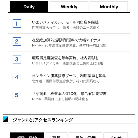
Daily
Weekly
Monthly
いまいメディカル、モール内出店を継続
門前減算あっても「患者・医師のニーズ高く」
在薬総加算2と調剤管理料で大幅マイナス
NPhA・26年度改定影響調査、基本料平均は増加
顧客満足度調査を毎年実施、社内表彰も
いまいメディカル 店舗改善と士気向上に活用
オンライン服薬指導ブース、利用薬局を募集
北海道・西興部厚生診療所、村内に薬局なく
「穿刺血」検査薬のOTC化、厚労省に要望書
NPhA、薬剤師による補助の明確化も
ジャンル別アクセスランキング