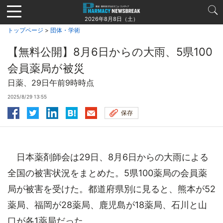
Jump
to
2026年8月8日（土）
navigation
トップページ
>
団体・学術
【無料公開】8月6日からの大雨、5県100
会員薬局が被災
日薬、29日午前9時時点
2025/8/29 13:55
保存
日本薬剤師会は29日、8月6日からの大雨による
全国の被害状況をまとめた。5県100薬局の会員薬
局が被害を受けた。都道府県別に見ると、熊本が52
薬局、福岡が28薬局、鹿児島が18薬局、石川と山
口が各1薬局だった。