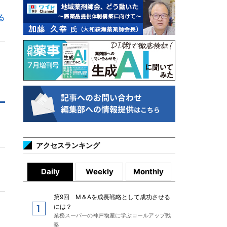
る
アクセスランキング
Daily
Weekly
Monthly
第9回 M＆Aを成長戦略として成功させる
には？
業務スーパーの神戸物産に学ぶロールアップ戦
略