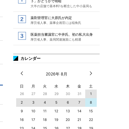
下」かどうかで明暗
大半の店舗で基本料1を断念した中小薬局も
薬剤管理官に大原氏が内定
厚労省人事、薬事企画官には稲角氏
医薬担当審議官に中井氏、初の私大出身
厚労省人事、薬局関連施策にも精通
カレンダー
2026年 8月
日
月
火
水
木
金
土
26
27
28
29
30
31
1
2
3
4
5
6
7
8
9
10
11
12
13
14
15
16
17
18
19
20
21
22
23
24
25
26
27
28
29