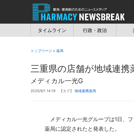
Jump
to
navigation
タイムライン
行政・政治
トップページ
>
薬局
三重県の店舗が地域連携
メディカル一光G
2025/9/1 14:19
【タグ】
地域連携薬局
メディカル一光グループは1日、フ
薬局に認定されたと発表した。