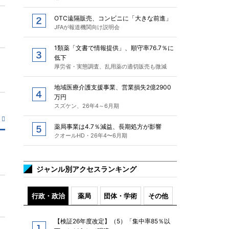
OTC遠隔販売、コンビニに「大きな前進」
JFAが報道機関向け説明会
1類薬「文書で情報提供」、順守率76.7％に
低下
厚労省・実態調査、乱用薬の適切販売も微減
地域医療介護支援事業、営業損失2億2900
万円
スズケン、26年4～6月期
薬局事業は4.7％減益、長期処方が影響
クオールHD・26年4〜6月期
ジャンル別アクセスランキング
行政・政治
薬局
団体・学術
その他
【検証26年度改定】（5）「集中率85％以