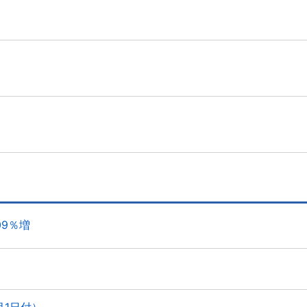
09％増
）