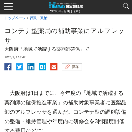
Jump
to
2026年8月6日（木）
navigation
トップページ
>
行政・政治
コンテナ型薬局の補助事業にアルフレッ
サ
大阪府「地域で活躍する薬剤師確保」で
2025/9/1 18:47
保存
大阪府は1日までに、今年度の「地域で活躍する
薬剤師の確保推進事業」の補助対象事業者に医薬品
卸のアルフレッサを選んだ。コンテナ型の調剤設備
の整備・維持管理や年度内に研修会を3回程度開催
する費用などに1...