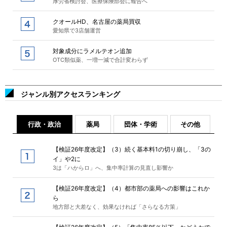
厚労省検討会、医療保険部会に報告へ
クオールHD、名古屋の薬局買収
愛知県で3店舗運営
対象成分にラメルテオン追加
OTC類似薬、一増一減で合計変わらず
ジャンル別アクセスランキング
行政・政治
薬局
団体・学術
その他
【検証26年度改定】（3）続く基本料1の切り崩し、「3の
イ」や2に
3は「ハからロ」へ、集中率計算の見直し影響か
【検証26年度改定】（4）都市部の薬局への影響はこれか
ら
地方部と大差なく、効果なければ「さらなる方策」