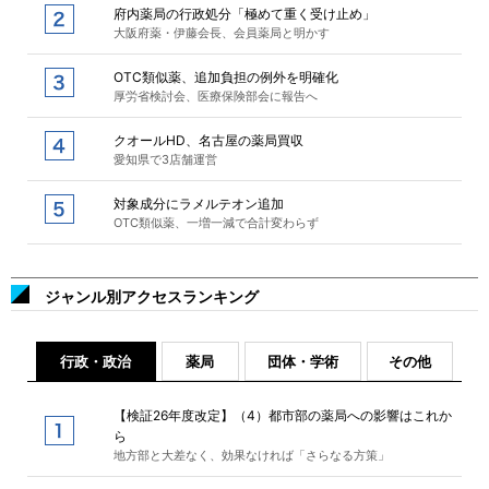
府内薬局の行政処分「極めて重く受け止め」
大阪府薬・伊藤会長、会員薬局と明かす
OTC類似薬、追加負担の例外を明確化
厚労省検討会、医療保険部会に報告へ
クオールHD、名古屋の薬局買収
愛知県で3店舗運営
対象成分にラメルテオン追加
OTC類似薬、一増一減で合計変わらず
ジャンル別アクセスランキング
行政・政治
薬局
団体・学術
その他
【検証26年度改定】（4）都市部の薬局への影響はこれか
ら
地方部と大差なく、効果なければ「さらなる方策」