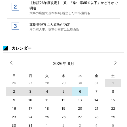
【検証26年度改定】（5）「集中率85％以下」かどうかで
明暗
大半の店舗で基本料1を断念した中小薬局も
薬剤管理官に大原氏が内定
厚労省人事、薬事企画官には稲角氏
カレンダー
2026年 8月
日
月
火
水
木
金
土
26
27
28
29
30
31
1
2
3
4
5
6
7
8
9
10
11
12
13
14
15
16
17
18
19
20
21
22
23
24
25
26
27
28
29
30
31
1
2
3
4
5