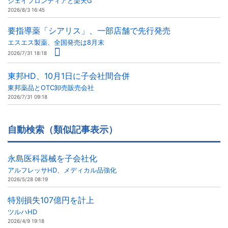
ジェイフロンティアと楽天G
2026/8/3 16:45
要指導薬「シアリス」、一部店舗で先行発売
エスエス製薬、全国発売は8月末
2026/7/31 18:18
東邦HD、10月1日に子会社間合併
東邦薬品とOTC卸売販売会社
2026/7/31 09:18
自動検索（類似記事表示）
永島医科器械を子会社化
アルフレッサHD、メディカル品強化
2026/5/28 08:19
特別損失107億円を計上
ツルハHD
2026/4/9 19:18