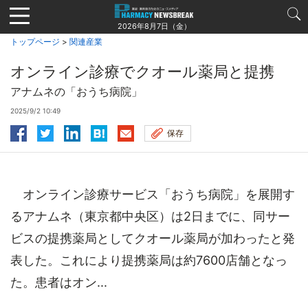
Jump
to
2026年8月7日（金）
navigation
トップページ
>
関連産業
オンライン診療でクオール薬局と提携
アナムネの「おうち病院」
2025/9/2 10:49
保存
オンライン診療サービス「おうち病院」を展開す
るアナムネ（東京都中央区）は2日までに、同サー
ビスの提携薬局としてクオール薬局が加わったと発
表した。これにより提携薬局は約7600店舗となっ
た。患者はオン...